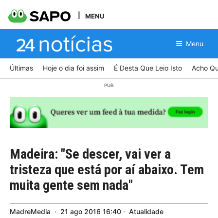
MENU
Menu
Últimas
Hoje o dia foi assim
É Desta Que Leio Isto
Acho Qu
Madeira: "Se descer, vai ver a
tristeza que está por aí abaixo. Tem
muita gente sem nada"
MadreMedia
21
ago
2016
16:40
Atualidade