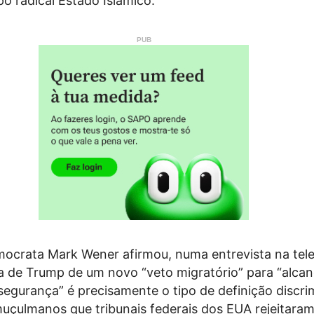
po radical Estado Islâmico.
ocrata Mark Wener afirmou, numa entrevista na tele
a de Trump de um novo “veto migratório” para “alca
segurança” é precisamente o tipo de definição discri
uçulmanos que tribunais federais dos EUA rejeitara