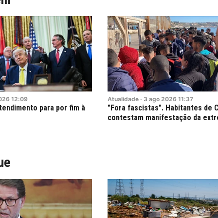
026
12:09
Atualidade
·
3
ago
2026
11:37
tendimento para por fim à
"Fora fascistas". Habitantes de 
o
contestam manifestação da extr
ue