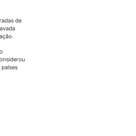
radas de
ravada
nação.
to
considerou
 países