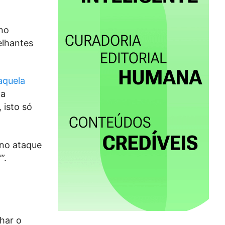
 no
elhantes
aquela
 a
 isto só
 no ataque
”.
har o