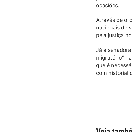
ocasiões.
Através de or
nacionais de 
pela justiça n
Já a senadora 
migratório” nã
que é necessá
com historial 
Veja tamb