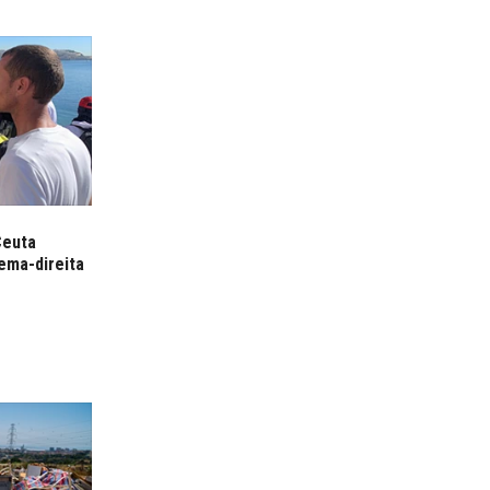
Ceuta
ema-direita