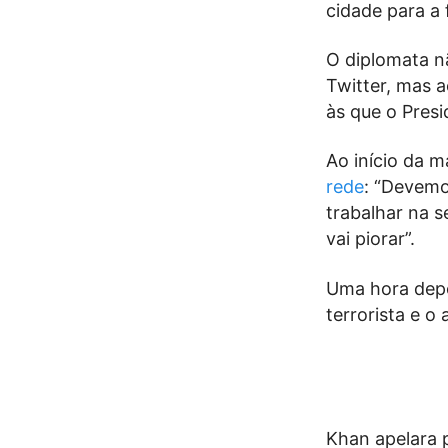
cidade para a 
O diplomata n
Twitter, mas 
às que o Presi
Ao início da 
rede
: “Devemo
trabalhar na s
vai piorar”.
Uma hora depo
terrorista e o
Khan apelara 