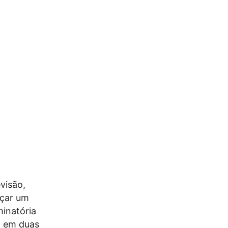
visão,
nçar um
minatória
m em duas