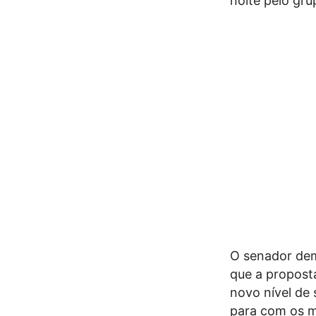
noite pelo gru
O senador dem
que a propost
novo nível de 
para com os m