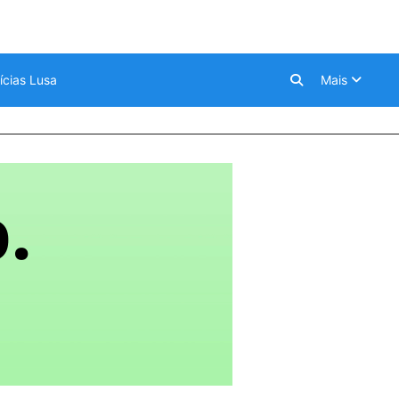
ícias Lusa
Mais