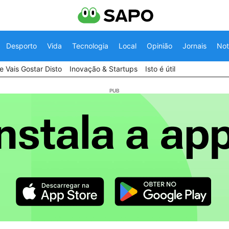
Desporto
Vida
Tecnologia
Local
Opinião
Jornais
Not
 Vais Gostar Disto
Inovação & Startups
Isto é útil