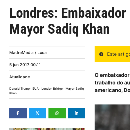
Londres: Embaixador 
Mayor Sadiq Khan
MadreMedia / Lusa
Este arti
5
jun
2017
00:11
O embaixador 
Atualidade
trabalho do a
Donald Trump
EUA
London Bridge
Mayor Sadiq
americano, Do
Khan