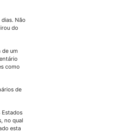
 dias. Não
irou do
a de um
entário
res como
nários de
s Estados
, no qual
cado esta