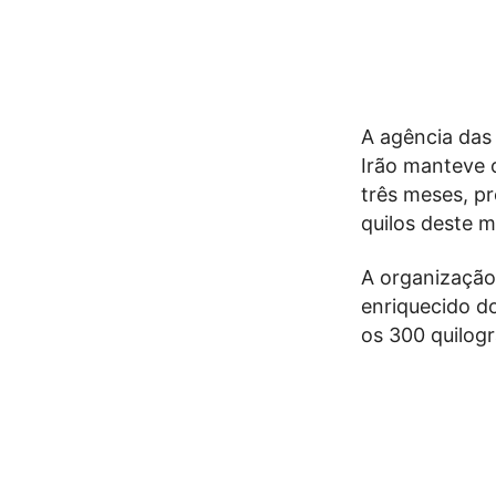
A agência das
Irão manteve 
três meses, p
quilos deste m
A organização 
enriquecido d
os 300 quilog