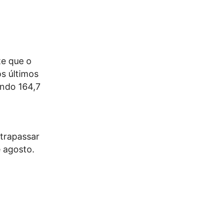
te que o
s últimos
ando 164,7
ltrapassar
 agosto.