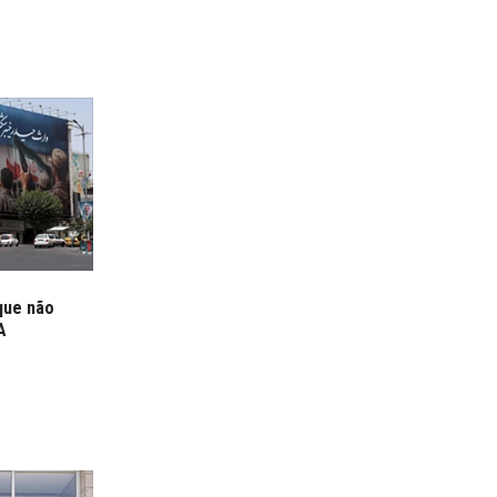
que não
A