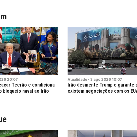
ém
026
20:07
Atualidade
·
3
ago
2026
10:07
eaçar Teerão e condiciona
Irão desmente Trump e garante 
 bloqueio naval ao Irão
existem negociações com os EU
ue