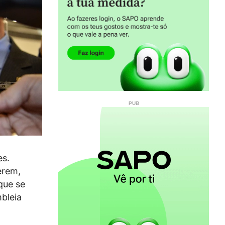
es.
erem,
que se
bleia