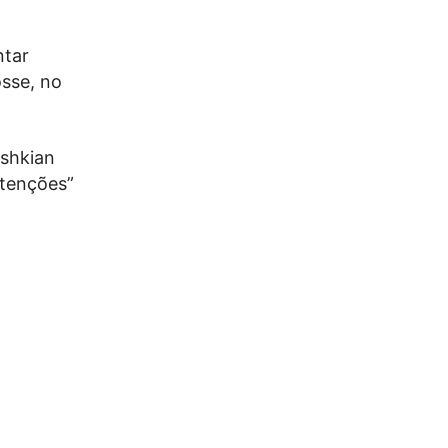
ntar
sse, no
eshkian
ntenções”