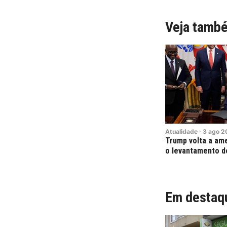
Veja tamb
Atualidade
·
3
ago
2
Trump volta a am
o levantamento do
Em destaq