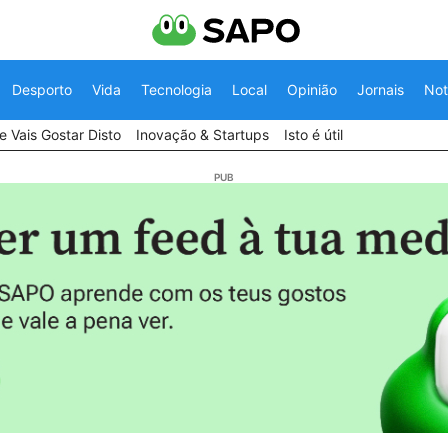
Desporto
Vida
Tecnologia
Local
Opinião
Jornais
Not
 Vais Gostar Disto
Inovação & Startups
Isto é útil