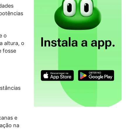
idades
potências
e o
 altura, o
e fosse
stâncias
canas e
zação na