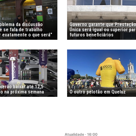
roblema da discussão
Governo garante que Prestação
 se fala de trabalho
Única será igual ou superior pa
r exatamente o que será"
futuros beneficiários
verão baixar até 12,5
tro na próxima semana
O outro pelotão em Queluz
Atualidade
·
16:00