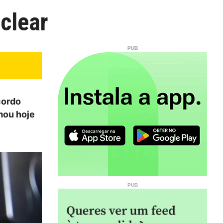
uclear
cordo
rmou hoje