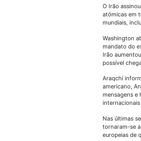
O Irão assinou
atómicas em t
mundiais, incl
Washington ab
mandato do ex
Irão aumentou
possível chega
Araqchí infor
americano, An
mensagens e h
internacionais
Nas últimas se
tornaram-se a
europeias de q