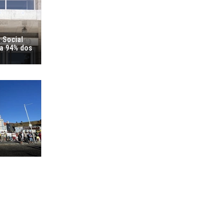
 Social
ra 94% dos