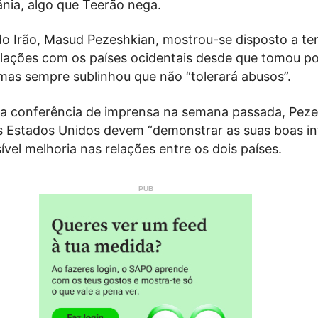
ânia, algo que Teerão nega.
do Irão, Masud Pezeshkian, mostrou-se disposto a te
elações com os países ocidentais desde que tomou po
, mas sempre sublinhou que não “tolerará abusos”.
ra conferência de imprensa na semana passada, Pez
s Estados Unidos devem “demonstrar as suas boas i
vel melhoria nas relações entre os dois países.