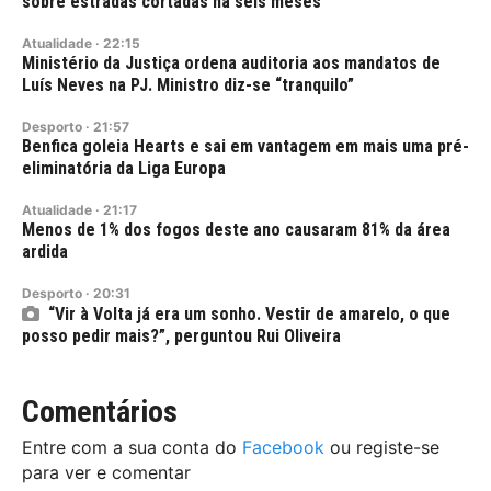
sobre estradas cortadas há seis meses
Atualidade
·
22:15
Ministério da Justiça ordena auditoria aos mandatos de
Luís Neves na PJ. Ministro diz-se “tranquilo”
Desporto
·
21:57
Benfica goleia Hearts e sai em vantagem em mais uma pré-
eliminatória da Liga Europa
Atualidade
·
21:17
Menos de 1% dos fogos deste ano causaram 81% da área
ardida
Desporto
·
20:31
“Vir à Volta já era um sonho. Vestir de amarelo, o que
posso pedir mais?”, perguntou Rui Oliveira
Comentários
Entre com a sua conta do
Facebook
ou registe-se
para ver e comentar