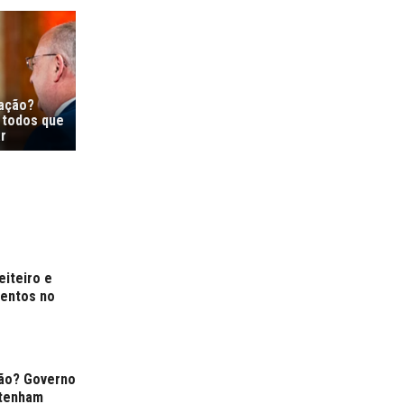
ração?
 todos que
r
eiteiro e
mentos no
ção? Governo
 tenham