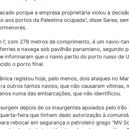
tacado porque a empresa proprietária violou a decisã
so aos portos da Palestina ocupada”, disse Sarea, se
ormenores.
n I’, com 278 metros de comprimento, é um navio-ta
 ferries e navega sob pavilhão panamiano, segundo p
e informaram que o navio partiu do porto russo de U
ido o porto final.
ânica registou hoje, pelo menos, dois ataques no Mar
ra outros tantos navios, que não causaram vítimas, 
nos numa das embarcações, que não identificou.
 surgem depois de os insurgentes apoiados pelo Irão
quarta-feira que tinham dado autorização à comuni
 para rebocar em segurança o petroleiro grego “MV So