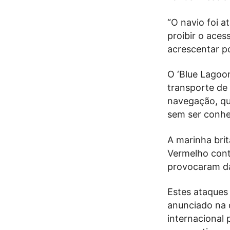
“O navio foi a
proibir o aces
acrescentar p
O ‘Blue Lagoo
transporte de
navegação, qu
sem ser conhec
A marinha brit
Vermelho cont
provocaram da
Estes ataques
anunciado na 
internacional