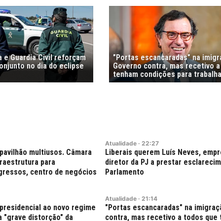
 e Guardia Civil reforçam
"Portas escancaradas" na imig
njunto no dia do eclipse
Governo contra, mas recetivo a
tenham condições para trabalha
Atualidade
·
22:27
pavilhão multiusos. Câmara
Liberais querem Luís Neves, empr
fraestrutura para
diretor da PJ a prestar esclareci
gressos, centro de negócios
Parlamento
Atualidade
·
21:14
presidencial ao novo regime
"Portas escancaradas" na imigra
 "grave distorção" da
contra, mas recetivo a todos que