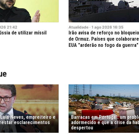
026
21:42
Atualidade
·
1
ago
2026
16:35
ssia de utilizar míssil
Irão avisa de reforço no bloqueio
de Ormuz. Países que colaborar
EUA "arderão no fogo da guerra"
ue
 Luís Neves, empreiteiro e
Barracas em Portugal: um prob
prestar esclarecimentos
adormecido e que a crise da ha
despertou