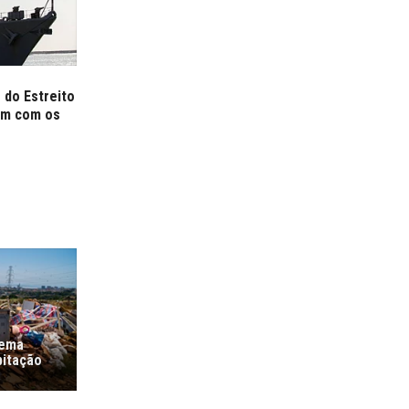
 do Estreito
em com os
lema
bitação