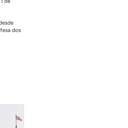
21 de
 desde
efesa dos