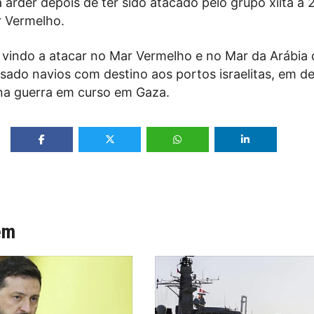
 arder depois de ter sido atacado pelo grupo xiita a 
 Vermelho.
 vindo a atacar no Mar Vermelho e no Mar da Arábia
ado navios com destino aos portos israelitas, em d
 na guerra em curso em Gaza.
ém