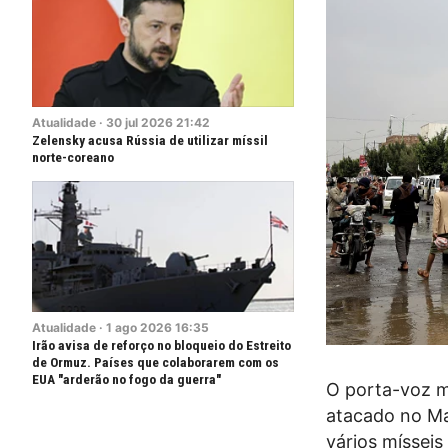
Atualidade
·
30
jul
2026
21:42
Zelensky acusa Rússia de utilizar míssil
norte-coreano
Atualidade
·
1
ago
2026
16:35
Irão avisa de reforço no bloqueio do Estreito
de Ormuz. Países que colaborarem com os
EUA "arderão no fogo da guerra"
O porta-voz mi
atacado no Ma
vários mísseis