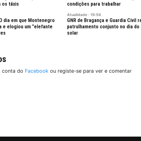
 os táxis
condições para trabalhar
Atualidade
·
19:56
: O dia em que Montenegro
GNR de Bragança e Guardia Civil 
ra e elogiou um "elefante
patrulhamento conjunto no dia do 
tes
solar
os
a conta do
Facebook
ou registe-se para ver e comentar