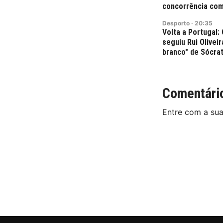
concorrência com
Desporto
·
20:35
Volta a Portugal
seguiu Rui Olivei
branco" de Sócra
Comentári
Entre com a su