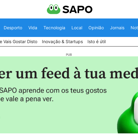
Desporto
Vida
Tecnologia
Local
Opinião
Jornais
Not
 Vais Gostar Disto
Inovação & Startups
Isto é útil