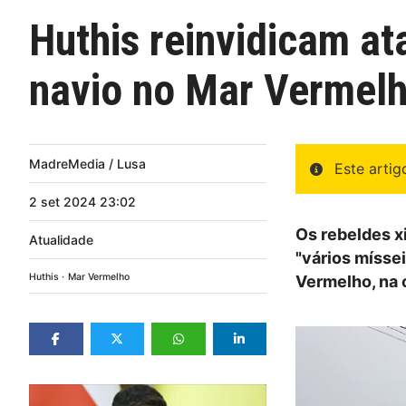
Huthis reinvidicam at
navio no Mar Vermel
MadreMedia / Lusa
Este arti
2
set
2024
23:02
Os rebeldes x
Atualidade
"vários mísse
Huthis
Mar Vermelho
Vermelho, na 