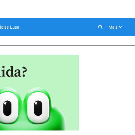
ícias Lusa
Mais