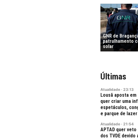
GNR de Bragança
patrulhamento co
solar
Últimas
Atualidade
·
23:13
Lousã aposta em 
quer criar uma in
espetáculos, con
e parque de lazer
Atualidade
·
21:54
APTAD quer veto 
dos TVDE devido a