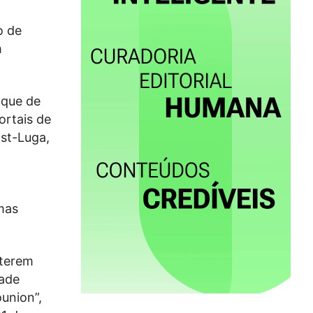
o de
m
nque de
ortais de
st-Luga,
mas
 terem
dade
union”,