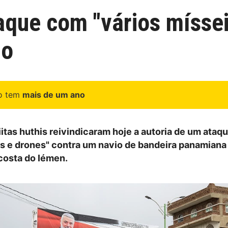
aque com "vários míssei
ho
go tem
mais de um ano
iitas huthis reivindicaram hoje a autoria de um ata
is e drones" contra um navio de bandeira panamiana
costa do Iémen.