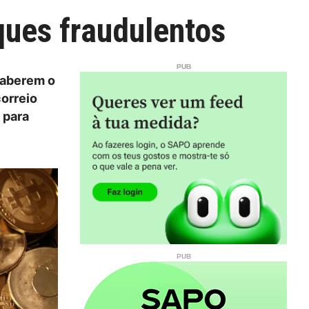
ques fraudulentos
saberem o
correio
 para