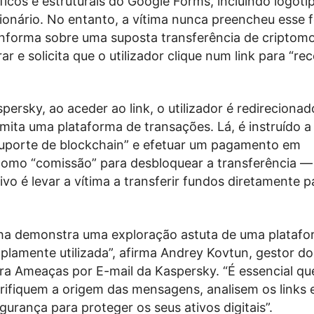
icos e estruturais do Google Forms, incluindo logótip
ionário. No entanto, a vítima nunca preencheu esse f
forma sobre uma suposta transferência de criptom
ar e solicita que o utilizador clique num link para “re
ersky, ao aceder ao link, o utilizador é redireciona
 imita uma plataforma de transações. Lá, é instruído 
uporte de blockchain” e efetuar um pagamento em
omo “comissão” para desbloquear a transferência —
tivo é levar a vítima a transferir fundos diretamente p
a demonstra uma exploração astuta de uma platafo
plamente utilizada”, afirma Andrey Kovtun, gestor d
ra Ameaças por E-mail da Kaspersky. “É essencial qu
erifiquem a origem das mensagens, analisem os links
urança para proteger os seus ativos digitais”.