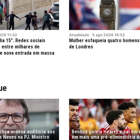
026
11:32
Atualidade
·
5
ago
2026
16:52
ia 15". Redes sociais
Mulher esfaqueia quatro homens
 entre milhares de
de Londres
e nova entrada em massa
ue
stiça ordena auditoria aos
Benfica goleia Hearts e sai em
s Neves na PJ. Ministro
em mais uma pré-eliminatória d