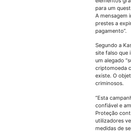
elementos gráf
para um quest
A mensagem in
prestes a expir
pagamento”.
Segundo a Kasp
site falso que
um alegado “s
criptomoeda c
existe. O obje
criminosos.
“Esta campanh
confiável e am
Proteção cont
utilizadores v
medidas de seg