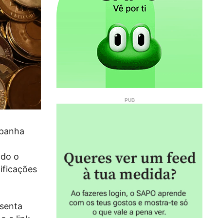
mpanha
ndo o
ificações
esenta