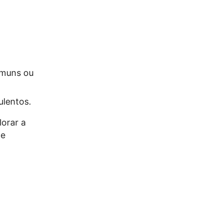
omuns ou
ulentos.
orar a
 e