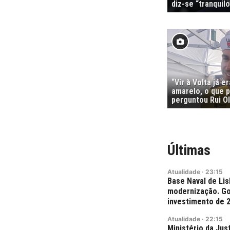
diz-se “tranquilo
“Vir à Volta já e
amarelo, o que p
perguntou Rui Ol
Últimas
Atualidade
·
23:15
Base Naval de Lis
modernização. Go
investimento de 
Atualidade
·
22:15
Ministério da Jus