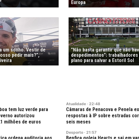
”
Europa
ra um sonho. Vestir de
"Não basta garantir que não ha
osso pedir mais?”,
despedimentos": trabalhadores
iveira
plano para salvar a Estoril Sol
Atualidade
·
22:48
boa tem luz verde para
Câmaras de Penacova e Penela e
verno autorizou
respostas à IP sobre estradas co
21 milhões de euros
seis meses
Desporto
·
21:57
tiça ordena auditoria aos
Benfica goleia Hearts e sai em v