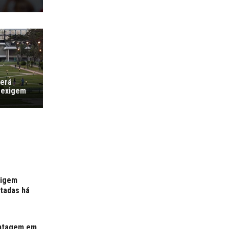
verá
 exigem
xigem
rtadas há
antagem em