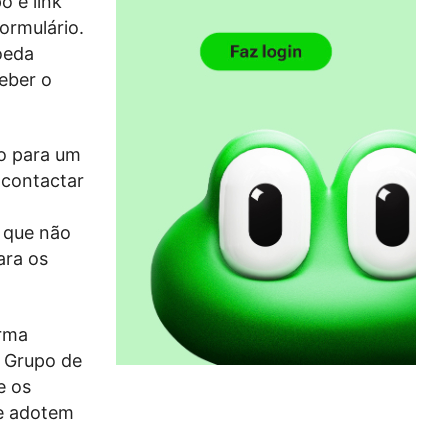
o e link
ormulário.
oeda
ceber o
do para um
a contactar
 que não
ara os
rma
o Grupo de
e os
 e adotem