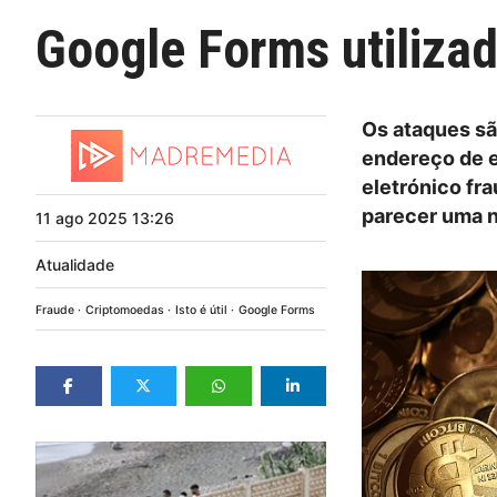
Google Forms utiliza
Os ataques sã
endereço de e
eletrónico fr
parecer uma n
11
ago
2025
13:26
Atualidade
Fraude
Criptomoedas
Isto é útil
Google Forms