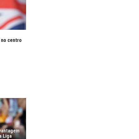
 no centro
 vantagem
a Liga