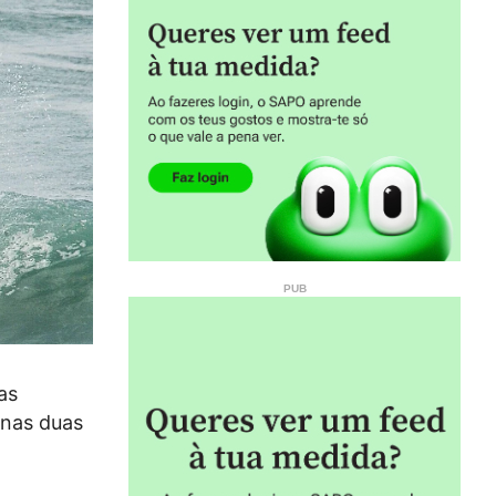
as
 nas duas