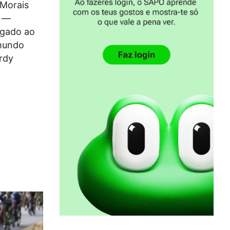
 Morais
’ —
egado ao
 mundo
rdy