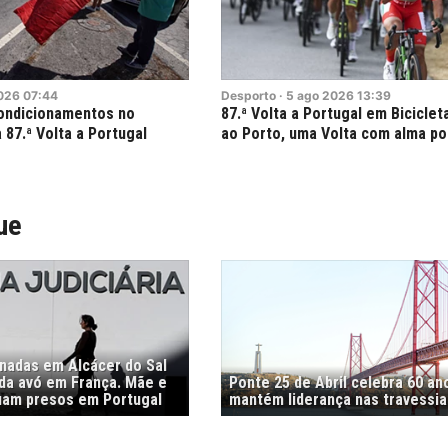
026
07:44
Desporto
·
5
ago
2026
13:39
condicionamentos no
87.ª Volta a Portugal em Biciclet
 87.ª Volta a Portugal
ao Porto, uma Volta com alma p
ue
nadas em Alcácer do Sal
 da avó em França. Mãe e
Ponte 25 de Abril celebra 60 an
uam presos em Portugal
mantém liderança nas travessia