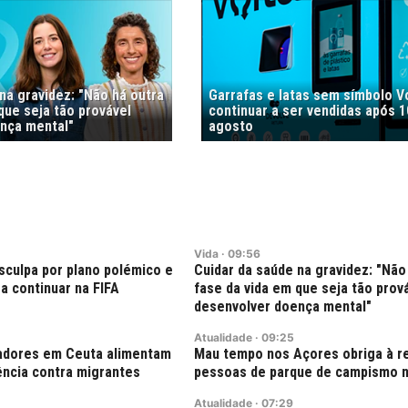
na gravidez: "Não há outra
Garrafas e latas sem símbolo V
que seja tão provável
continuar a ser vendidas após 1
nça mental"
agosto
Vida
·
09:56
sculpa por plano polémico e
Cuidar da saúde na gravidez: "Não
a continuar na FIFA
fase da vida em que seja tão prov
desenvolver doença mental"
Atualidade
·
09:25
adores em Ceuta alimentam
Mau tempo nos Açores obriga à re
ência contra migrantes
pessoas de parque de campismo n
Atualidade
·
07:29