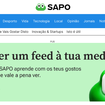
Desporto
Vida
Tecnologia
Local
Opinião
Jornais
Not
 Vais Gostar Disto
Inovação & Startups
Isto é útil