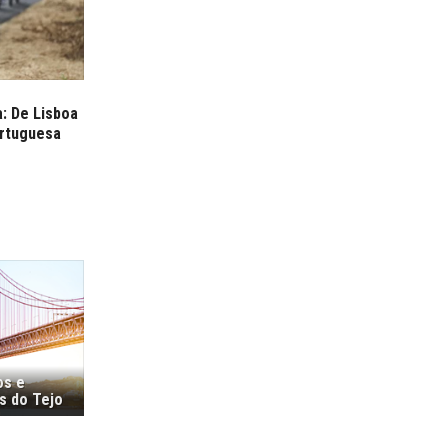
a: De Lisboa
ortuguesa
os e
s do Tejo