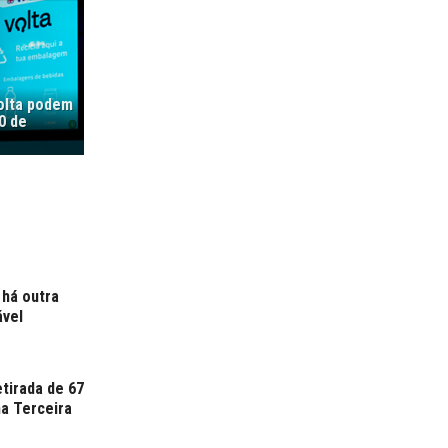
olta podem
0 de
 há outra
ável
tirada de 67
a Terceira