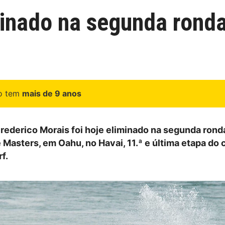
minado na segunda rond
go tem
mais de 9 anos
rederico Morais foi hoje eliminado na segunda rond
 Masters, em Oahu, no Havai, 11.ª e última etapa do 
f.