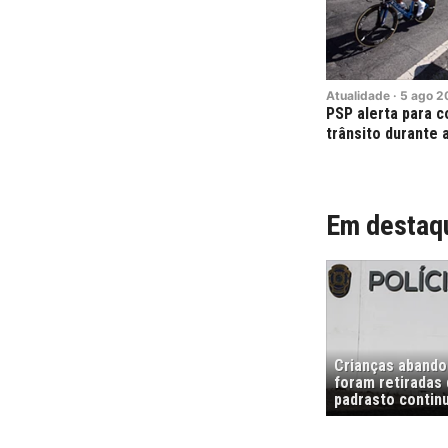
Atualidade
·
5
ago
2
PSP alerta para 
trânsito durante a
Em destaq
Crianças abando
foram retiradas
padrasto contin