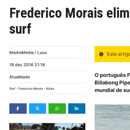
Frederico Morais eli
surf
MadreMedia / Lusa
Este arti
18
dez
2016
21:18
O português F
Atualidade
Billabong Pipe
Surf
Francisco Morais
Kikas
mundial de sur