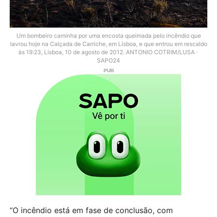
Um bombeiro caminha por uma encosta queimada pelo incêndio que
lavrou hoje na Calçada de Carriche, em Lisboa, e que entrou em rescaldo
às 19:23, Lisboa, 10 de agosto de 2012. ANTONIO COTRIM/LUSA
SAPO24
“O incêndio está em fase de conclusão, com