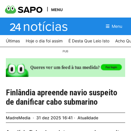
MENU
Menu
Últimas
Hoje o dia foi assim
É Desta Que Leio Isto
Acho Qu
Finlândia apreende navio suspeito
de danificar cabo submarino
MadreMedia
31
dez
2025
16:41
Atualidade