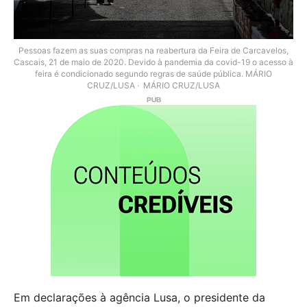
Pessoas fazem as suas compras na reabertura da Feira de Carcavelos,
Cascais, 21 de maio de 2020. Devido à pandemia da covid-19 o acesso à
feira é condicionado segundo regras de saúde pública. MÁRIO
CRUZ/LUSA
MÁRIO CRUZ/LUSA
Em declarações à agência Lusa, o presidente da