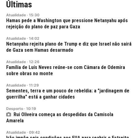
Últimas
Atualidade
·
15:30
Hamas pede a Washington que pressione Netanyahu após
rejeição do plano de paz para Gaza
Atualidade
·
14:02
Netanyahu rejeita plano de Trump e diz que Israel não sairá
de Gaza sem Hamas desarmado
Atualidade
·
12:26
Família de Luís Neves reúne-se com Câmara de Odemira
sobre obras no monte
Atualidade
·
11:29
Sementes, terra e um pouco de rebeldia: a "jardinagem de
guerrilha" está a ganhar cidades
Desporto
·
10:19
Rui Oliveira começa as despedidas da Camisola
Amarela
Atualidade
·
09:42
Irão impõe seis condições aos EUA para reabrir o Estreito