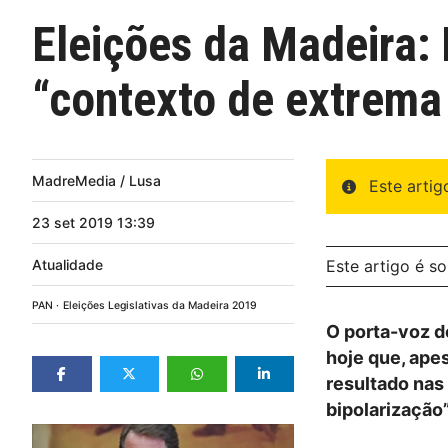
Eleições da Madeira:
“contexto de extrema
MadreMedia / Lusa
Este arti
23
set
2019
13:39
Atualidade
Este artigo é s
PAN
Eleições Legislativas da Madeira 2019
O porta-voz d
hoje que, ape
resultado nas
bipolarização