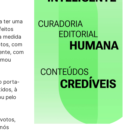
a ter uma
feitos
na medida
otos, com
mente, com
irmou
o porta-
idos, à
ou pelo
 votos,
 nós