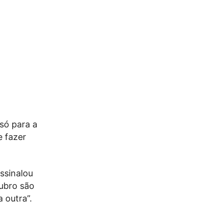
 só para a
e fazer
ssinalou
tubro são
 outra”.