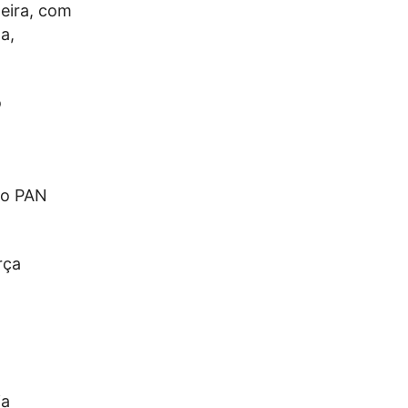
deira, com
a,
o
 o PAN
rça
ia