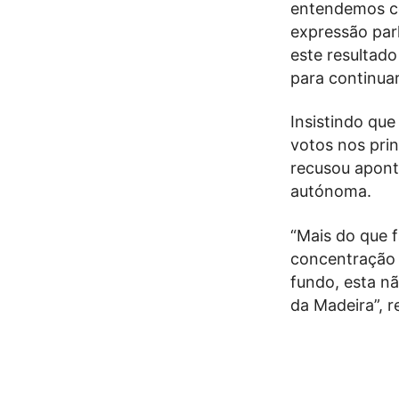
entendemos c
expressão parl
este resultado
para continuar 
Insistindo qu
votos nos prin
recusou apont
autónoma.
“Mais do que 
concentração d
fundo, esta n
da Madeira”, r