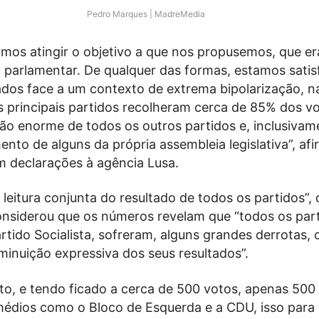
Pedro Marques | MadreMedia
mos atingir o objetivo a que nos propusemos, que er
 parlamentar. De qualquer das formas, estamos satis
ados face a um contexto de extrema bipolarização, 
s principais partidos recolheram cerca de 85% dos v
ão enorme de todos os outros partidos e, inclusiva
nto de alguns da própria assembleia legislativa”, af
m declarações à agência Lusa.
eitura conjunta do resultado de todos os partidos”, 
nsiderou que os números revelam que “todos os part
tido Socialista, sofreram, alguns grandes derrotas, 
inuição expressiva dos seus resultados”.
to, e tendo ficado a cerca de 500 votos, apenas 500
médios como o Bloco de Esquerda e a CDU, isso para