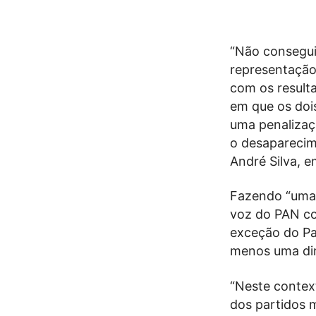
“Não consegui
representação
com os result
em que os doi
uma penalizaç
o desaparecime
André Silva, e
Fazendo “uma l
voz do PAN co
exceção do Par
menos uma dim
“Neste contex
dos partidos 