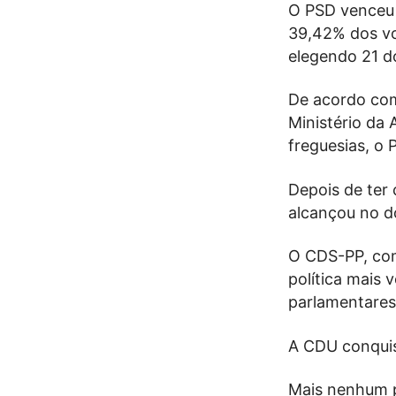
O PSD venceu 
39,42% dos vot
elegendo 21 d
De acordo com
Ministério da 
freguesias, o
Depois de ter
alcançou no d
O CDS-PP, com
política mais
parlamentares
A CDU conquis
Mais nenhum p