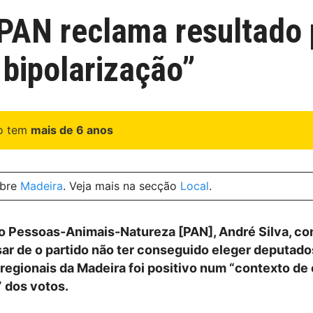
 PAN reclama resultado 
 bipolarização”
go tem
mais de 6 anos
obre
Madeira
. Veja mais na secção
Local
.
o Pessoas-Animais-Natureza [PAN], André Silva, co
sar de o partido não ter conseguido eleger deputado
 regionais da Madeira foi positivo num “contexto de
” dos votos.