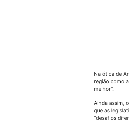
Na ótica de An
região como a 
melhor”.
Ainda assim, 
que as legisla
“desafios dife