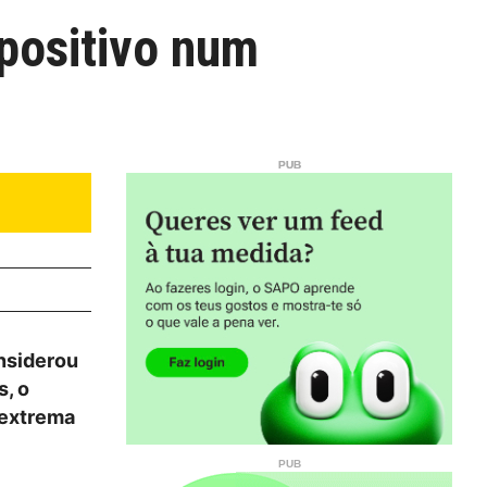
positivo num
nsiderou
s, o
 extrema