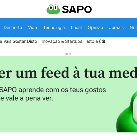
Desporto
Vida
Tecnologia
Local
Opinião
Jornais
Not
 Vais Gostar Disto
Inovação & Startups
Isto é útil