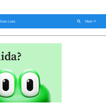
ícias Lusa
Mais