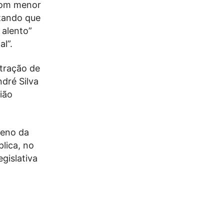
com menor
otando que
 alento”
al”.
tração de
ndré Silva
ião
meno da
plica, no
gislativa