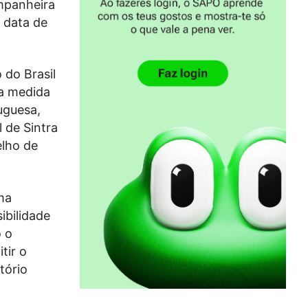
mpanheira
 data de
 do Brasil
na medida
uguesa,
 de Sintra
lho de
ma
ibilidade
o o
tir o
tório