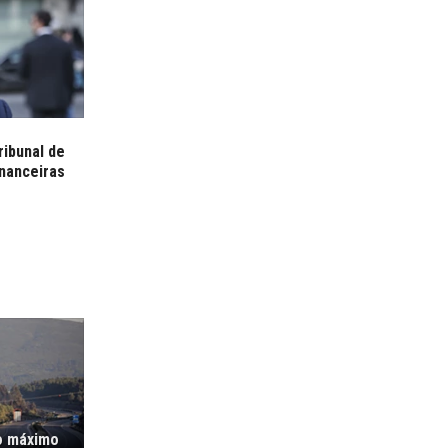
ribunal de
inanceiras
o máximo