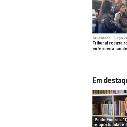
Atualidade
·
3
ago
2
Tribunal recusa r
enfermeira conde
Em destaq
Paulo Finuras: 
e oportunidade s