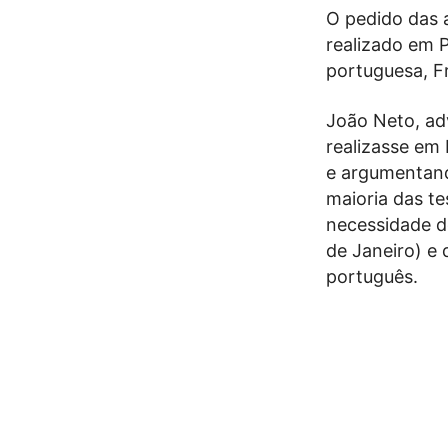
O pedido das a
realizado em P
portuguesa, F
João Neto, ad
realizasse em 
e argumentand
maioria das te
necessidade de
de Janeiro) e 
português.