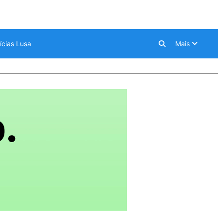
ícias Lusa
Mais