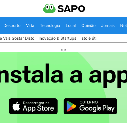
Desporto
Vida
Tecnologia
Local
Opinião
Jornais
Not
 Vais Gostar Disto
Inovação & Startups
Isto é útil