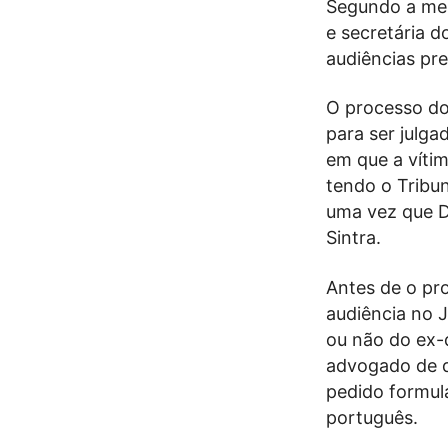
Segundo a mes
e secretária d
audiências pr
O processo do 
para ser julga
em que a víti
tendo o Tribun
uma vez que D
Sintra.
Antes de o pro
audiência no J
ou não do ex-
advogado de d
pedido formula
português.