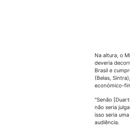
Na altura, o M
deveria decorr
Brasil e cumpr
(Belas, Sintra
económico-fin
"Senão [Duarte
não seria julg
isso seria um
audiência.