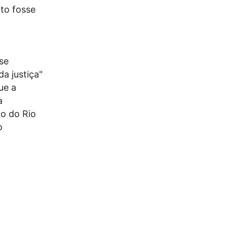
nto fosse
se
a justiça"
ue a
a
to do Rio
o