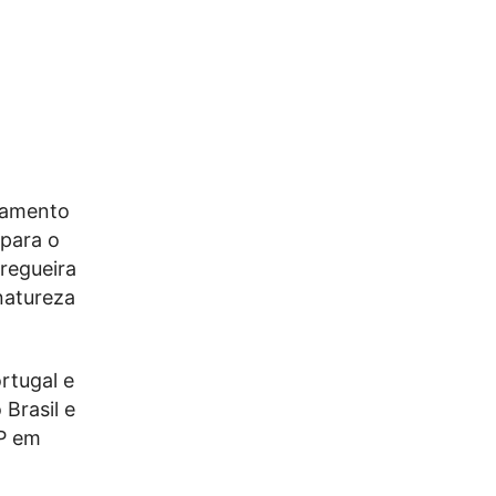
lgamento
 para o
regueira
natureza
rtugal e
Brasil e
MP em