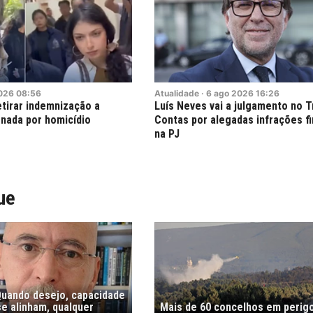
026
08:56
Atualidade
·
6
ago
2026
16:26
etirar indemnização a
Luís Neves vai a julgamento no T
nada por homicídio
Contas por alegadas infrações f
na PJ
ue
"Quando desejo, capacidade
e alinham, qualquer
Mais de 60 concelhos em perig