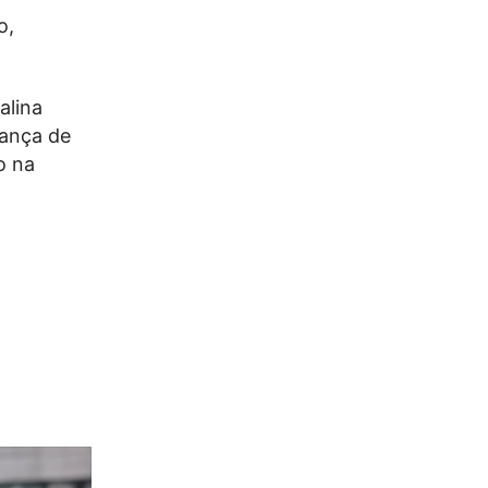
o,
alina
rança de
o na