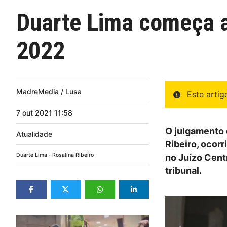
Duarte Lima começa a
2022
MadreMedia / Lusa
Este arti
7
out
2021
11:58
O julgamento 
Atualidade
Ribeiro, ocorr
Duarte Lima
Rosalina Ribeiro
no Juízo Centr
tribunal.