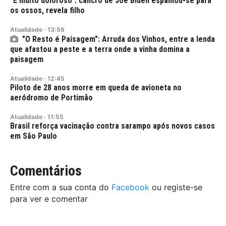
"É muito doloroso": cancro de Joe Biden espalhou-se para
os ossos, revela filho
Atualidade
·
13:56
"O Resto é Paisagem": Arruda dos Vinhos, entre a lenda
que afastou a peste e a terra onde a vinha domina a
paisagem
Atualidade
·
12:45
Piloto de 28 anos morre em queda de avioneta no
aeródromo de Portimão
Atualidade
·
11:55
Brasil reforça vacinação contra sarampo após novos casos
em São Paulo
Comentários
Entre com a sua conta do
Facebook
ou registe-se
para ver e comentar