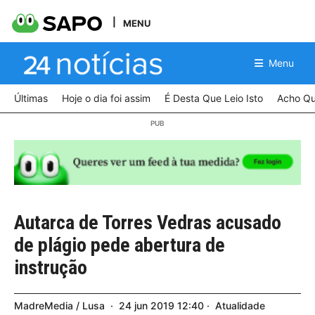
MENU
Menu
Últimas
Hoje o dia foi assim
É Desta Que Leio Isto
Acho Qu
Autarca de Torres Vedras acusado
de plágio pede abertura de
instrução
MadreMedia / Lusa
24
jun
2019
12:40
Atualidade