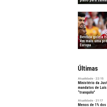
plano para salvar
Benfica goleia 
em mais uma pré
Europa
Últimas
Atualidade
·
22:15
Ministério da Jus
mandatos de Luís 
“tranquilo”
Atualidade
·
21:17
Menos de 1% dos