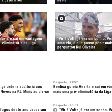
 a Estoril Sol
na PJ
Hearts e sai em vantagem
“Vir à Volta já era um sonho. Ve
-eliminatória da Liga
amarelo, o que posso pedir mai
perguntou Rui Oliveira
Desporto
·
21:57
tiça ordena auditoria aos
Benfica goleia Hearts e sai em v
Neves na PJ. Ministro diz-se
mais uma pré-eliminatória da Liga
Desporto
·
20:31
 fogos deste ano causaram
“Vir à Volta já era um sonho. V