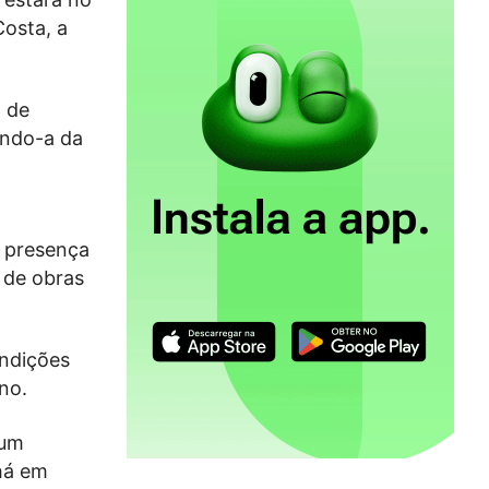
Costa, a
o de
ando-a da
a presença
 de obras
ondições
no.
 um
há em