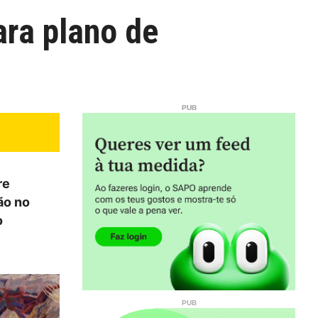
ara plano de
re
ão no
o