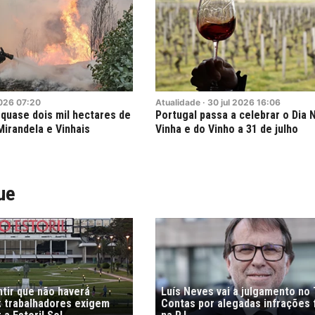
026
07:20
Atualidade
·
30
jul
2026
16:06
 quase dois mil hectares de
Portugal passa a celebrar o Dia 
Mirandela e Vinhais
Vinha e do Vinho a 31 de julho
ue
tir que não haverá
Luís Neves vai a julgamento no 
 trabalhadores exigem
Contas por alegadas infrações 