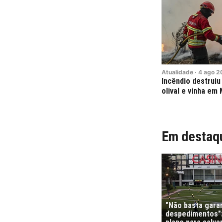
Atualidade
·
4
ago
2
Incêndio destruiu
olival e vinha em 
Em destaq
"Não basta garan
despedimentos":