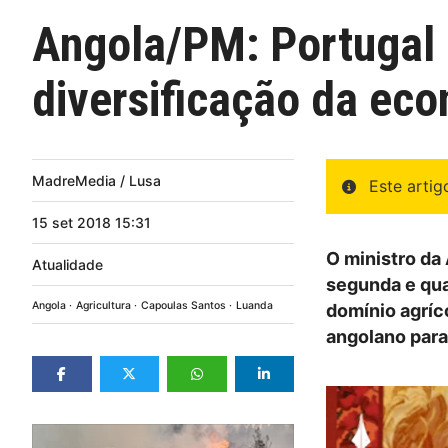
Angola/PM: Portugal a
diversificação da ec
MadreMedia / Lusa
Este arti
15
set
2018
15:31
O ministro da
Atualidade
segunda e qua
Angola
Agricultura
Capoulas Santos
Luanda
domínio agríc
angolano para