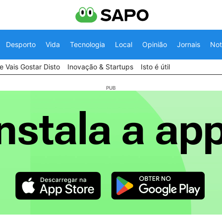
Desporto
Vida
Tecnologia
Local
Opinião
Jornais
Not
 Vais Gostar Disto
Inovação & Startups
Isto é útil