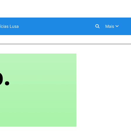
ícias Lusa
Mais