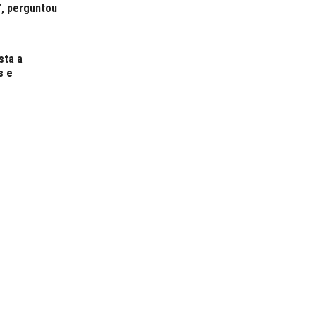
”, perguntou
sta a
s e