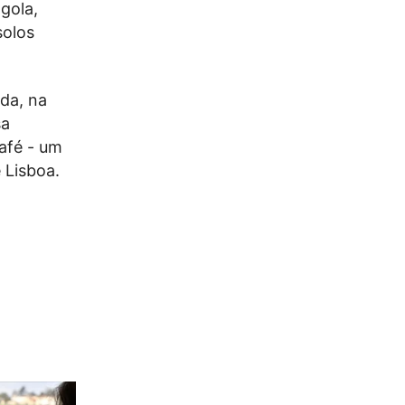
gola,
solos
da, na
sa
afé - um
 Lisboa.