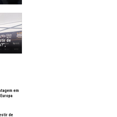
stir de
s?”,
antagem em
 Europa
estir de