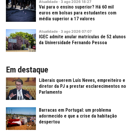
Atualidade
·
3
ago
2026
18:27
Vai para o ensino superior? Há 60 mil
euros em bolsas para estudantes com
média superior a 17 valores
Atualidade
·
3
ago
2026
07:07
IGEC admite anular matrículas de 52 alunos
da Universidade Fernando Pessoa
Em destaque
Liberais querem Luís Neves, empreiteiro e
diretor da PJ a prestar esclarecimentos no
Parlamento
Barracas em Portugal: um problema
adormecido e que a crise da habitação
despertou