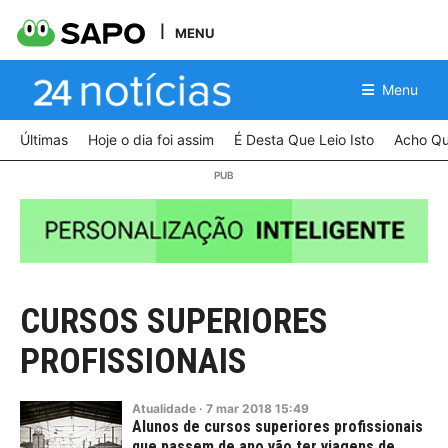
MENU
Menu
Últimas
Hoje o dia foi assim
É Desta Que Leio Isto
Acho Qu
CURSOS SUPERIORES
PROFISSIONAIS
Atualidade
·
7
mar
2018
15:49
Alunos de cursos superiores profissionais
que passem de ano vão ter viagens de