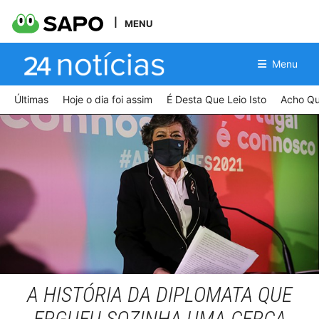
MENU
Menu
Últimas
Hoje o dia foi assim
É Desta Que Leio Isto
Acho Qu
TIAGO PETINGA/LUSA
A HISTÓRIA DA DIPLOMATA QUE
ERGUEU SOZINHA UMA CERCA