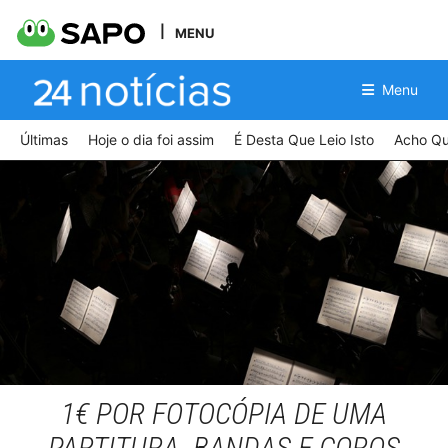
MENU
Menu
Últimas
Hoje o dia foi assim
É Desta Que Leio Isto
Acho Qu
1€ POR FOTOCÓPIA DE UMA
PARTITURA. BANDAS E COROS