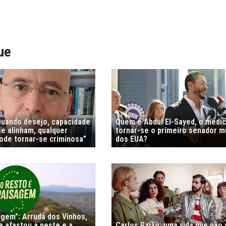
ue
"Quando desejo, capacidade
Quem é Abdul El-Sayed, o médi
e alinham, qualquer
tornar-se o primeiro senador 
de tornar-se criminosa"
dos EUA?
agem": Arruda dos Vinhos,
e afastou a peste e a
Carlos Paião: uma vida que não