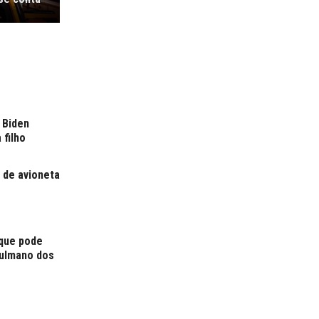
 Biden
 filho
 de avioneta
 que pode
çulmano dos