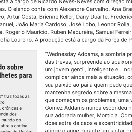
stá a cargo de Ricardo Neves-Neves com direção mu
es. O elenco conta com Alexandre Carvalho, Ana Bra
, Artur Costa, Brienne Keller, Dany Duarte, Frederic
anuel, João Maria Cardoso, José Lobo, Leonor Rolla,
a, Rogério Maurício, Ruben Madureira, Samuel Ferreir
e Sofia Loureiro. A produção está a cargo da Força de 
“Wednesday Addams, a sombria pr
das trevas, surpreende ao apaixon
do sobre
um jovem gentil, inteligente e… no
ilhetes para
complicar ainda mais a situação, c
sua paixão ao pai a quem pede qu
mantenha segredo sobre a mesma.
" traz todas as
que começam os problemas, uma 
ro,
Gomez Addams nunca escondeu n
 crónicas e
enda dos
sua adorada mulher, Morticia. Co
o mundo do
dose extra de caos e excentricidad
abre a cortina
atinge o auge durante um jantar o
ncadas de Molière