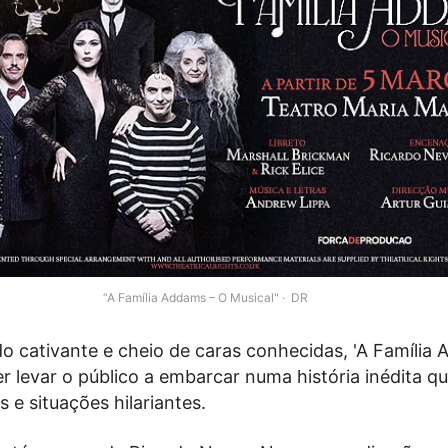
“A Família Addams – O Musical"
DR
 cativante e cheio de caras conhecidas, 'A Família
er levar o público a embarcar numa história inédita q
 e situações hilariantes.