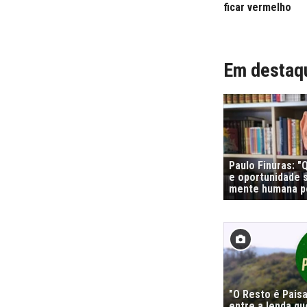
ficar vermelho
Em destaq
Paulo Finuras: 
e oportunidade s
mente humana po
"O Resto é Pais
entre a lenda qu