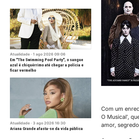
Atualidade
·
1
ago
2026
09:06
Em "The Swimming Pool Party", o sangue
azul é chiquérrimo até chegar a polícia e
ficar vermelho
Com um enredo
O Musical', qu
Atualidade
·
3
ago
2026
16:30
amor, segredos
Ariana Grande afasta-se da vida pública