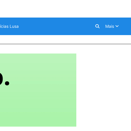
ícias Lusa
Mais