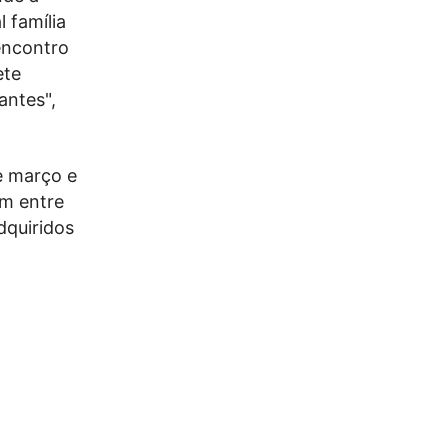
 família
encontro
ete
ntes",
e março e
am entre
dquiridos