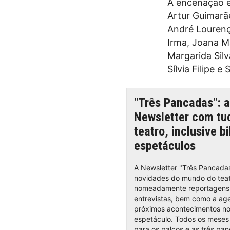
A encenação e
Artur Guimarã
André Lourenço
Irma, Joana M
Margarida Silv
Sílvia Filipe 
"Três Pancadas": a
Newsletter com tu
teatro, inclusive b
espetáculos
A Newsletter "Três Pancadas
novidades do mundo do teat
nomeadamente reportagens,
entrevistas, bem como a ag
próximos acontecimentos n
espetáculo. Todos os meses 
para os palcos e as três pa