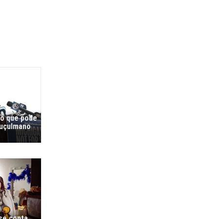
co que pode
muçulmano
 se conta