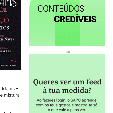
 Addams –
ue mistura