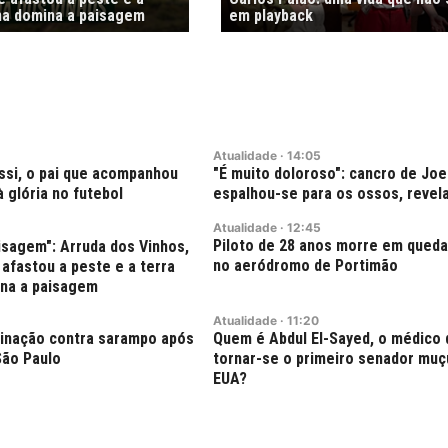
nha domina a paisagem
em playback
Atualidade
·
14:05
si, o pai que acompanhou
"É muito doloroso": cancro de Joe
à glória no futebol
espalhou-se para os ossos, revela
Atualidade
·
12:45
Piloto de 28 anos morre em queda
isagem": Arruda dos Vinhos,
no aeródromo de Portimão
 afastou a peste e a terra
ina a paisagem
Atualidade
·
11:20
acinação contra sarampo após
Quem é Abdul El-Sayed, o médico
ão Paulo
tornar-se o primeiro senador mu
EUA?