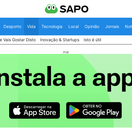
Desporto
Vida
Tecnologia
Local
Opinião
Jornais
Not
 Vais Gostar Disto
Inovação & Startups
Isto é útil