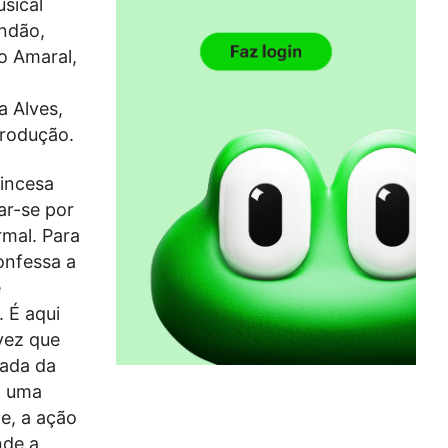
sical
ndão,
o Amaral,
a Alves,
Produção.
incesa
ar-se por
rmal. Para
onfessa a
e
 É aqui
vez que
ada da
m uma
e, a ação
nde a