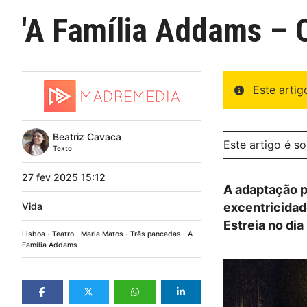
'A Família Addams – 
Este arti
Beatriz Cavaca
Este artigo é s
Texto
27
fev
2025
15:12
A adaptação p
Vida
excentricidade
Estreia no dia
Lisboa
Teatro
Maria Matos
Três pancadas
A
Família Addams