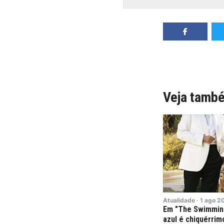
Veja tamb
Atualidade
·
1
ago
2
Em "The Swimming
azul é chiquérrim