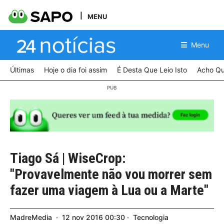
MENU
Menu
Últimas
Hoje o dia foi assim
É Desta Que Leio Isto
Acho Qu
Tiago Sá | WiseCrop:
"Provavelmente não vou morrer sem
fazer uma viagem à Lua ou a Marte"
MadreMedia
12
nov
2016
00:30
Tecnologia