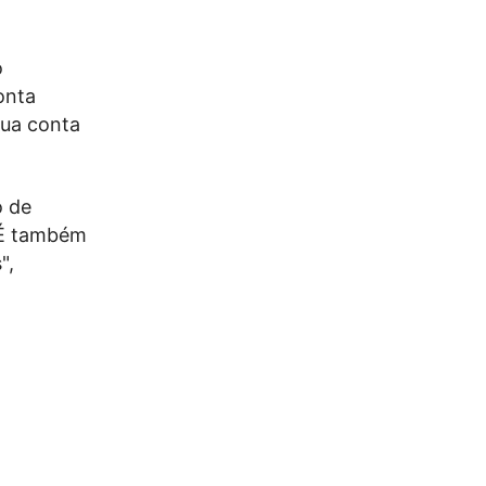
o
onta
sua conta
o de
 É também
",