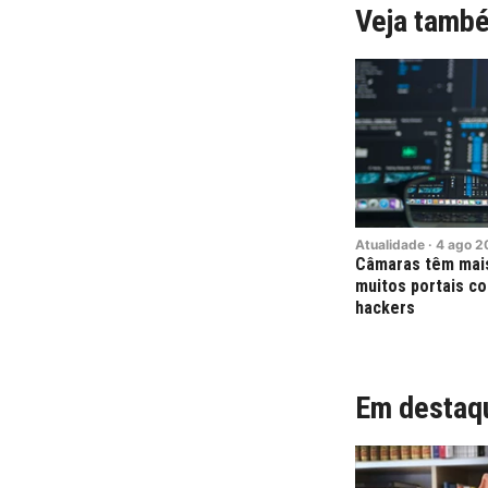
Veja tamb
Atualidade
·
4
ago
2
Câmaras têm mais
muitos portais co
hackers
Em destaq