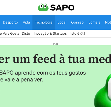
Desporto
Vida
Tecnologia
Local
Opinião
Jornais
Not
 Vais Gostar Disto
Inovação & Startups
Isto é útil