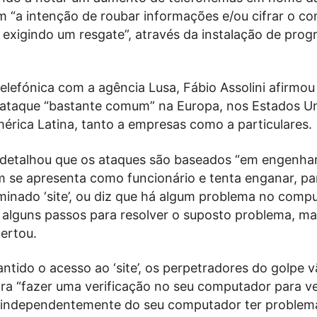
m “a intenção de roubar informações e/ou cifrar o c
 exigindo um resgate”, através da instalação de pro
lefónica com a agência Lusa, Fábio Assolini afirmou 
 ataque “bastante comum” na Europa, nos Estados U
rica Latina, tanto a empresas como a particulares.
i detalhou que os ataques são baseados “em engenhari
ém se apresenta como funcionário e tenta enganar, pa
minado ‘site’, ou diz que há algum problema no compu
 alguns passos para resolver o suposto problema, ma
lertou.
ntido o acesso ao ‘site’, os perpetradores do golpe v
ra “fazer uma verificação no seu computador para ve
, independentemente do seu computador ter problem