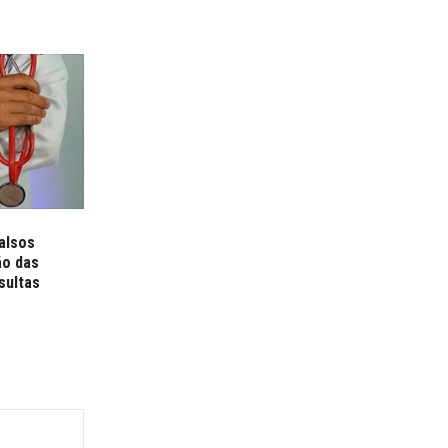
alsos
ão das
sultas