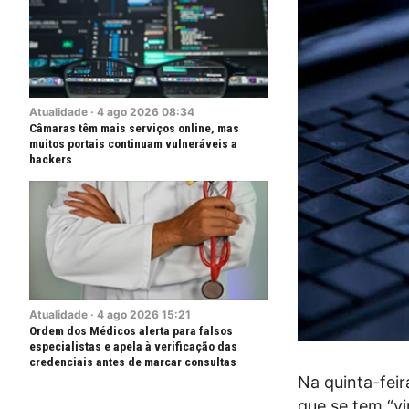
Atualidade
·
4
ago
2026
08:34
Câmaras têm mais serviços online, mas
muitos portais continuam vulneráveis a
hackers
Atualidade
·
4
ago
2026
15:21
Ordem dos Médicos alerta para falsos
especialistas e apela à verificação das
credenciais antes de marcar consultas
Na quinta-fei
que se tem “v