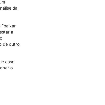
 um
nálise da
 “baixar
estar a
ao
o de outro
que caso
lonar o