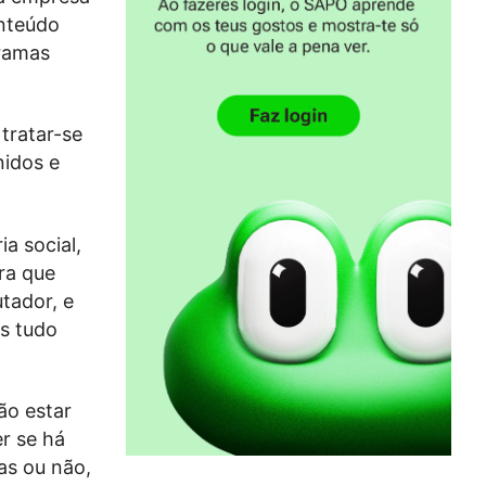
onteúdo
gramas
tratar-se
nidos e
a social,
ra que
tador, e
s tudo
ão estar
r se há
as ou não,