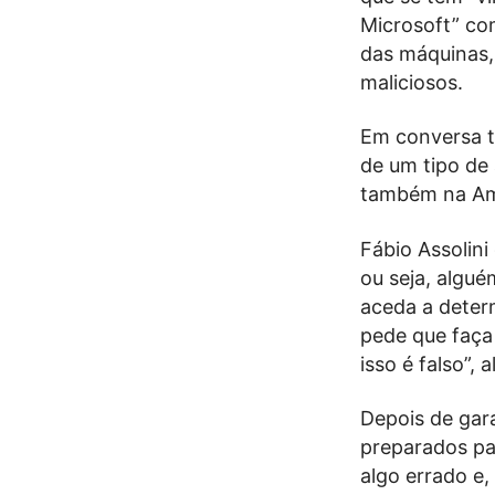
Microsoft” co
das máquinas,
maliciosos.
Em conversa te
de um tipo de
também na Amé
Fábio Assolin
ou seja, algu
aceda a deter
pede que faça
isso é falso”, a
Depois de gara
preparados pa
algo errado e