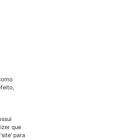
 como
feito,
ossui
izer que
site’ para