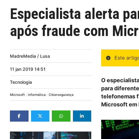
Especialista alerta p
após fraude com Micr
MadreMedia / Lusa
Este arti
11
jan
2019
14:51
O especialist
Tecnologia
para diferent
Microsoft
informática
Cibersegurança
telefonemas 
Microsoft em 