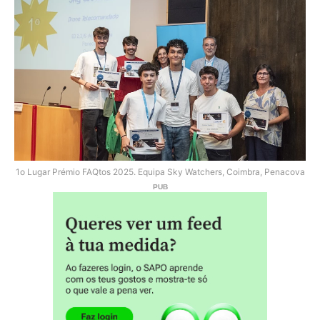
1o Lugar Prémio FAQtos 2025. Equipa Sky Watchers, Coimbra, Penacova