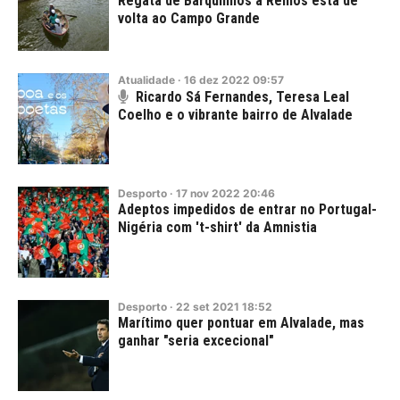
Regata de Barquinhos a Remos está de
volta ao Campo Grande
Atualidade
·
16
dez
2022
09:57
Ricardo Sá Fernandes, Teresa Leal
Coelho e o vibrante bairro de Alvalade
Desporto
·
17
nov
2022
20:46
Adeptos impedidos de entrar no Portugal-
Nigéria com 't-shirt' da Amnistia
Desporto
·
22
set
2021
18:52
Marítimo quer pontuar em Alvalade, mas
ganhar "seria excecional"