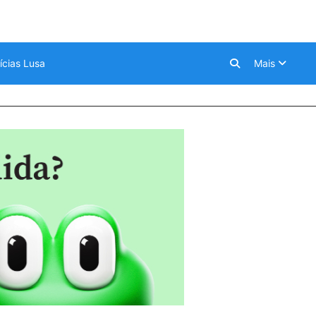
ícias Lusa
Mais