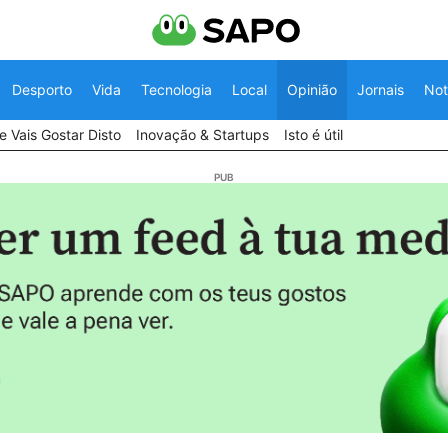
Desporto
Vida
Tecnologia
Local
Opinião
Jornais
Not
 Vais Gostar Disto
Inovação & Startups
Isto é útil