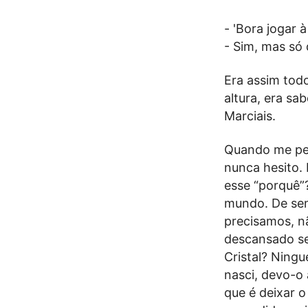
- 'Bora jogar à
- Sim, mas só 
Era assim tod
altura, era sa
Marciais.
Quando me pe
nunca hesito. 
esse “porquê”
mundo. De sem
precisamos, n
descansado se
Cristal? Ning
nasci, devo-o 
que é deixar o