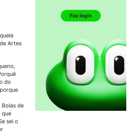
aquela
 de Artes
queno,
 Porquê
o do
 porque
 Bolas de
e que
Se sei o
er