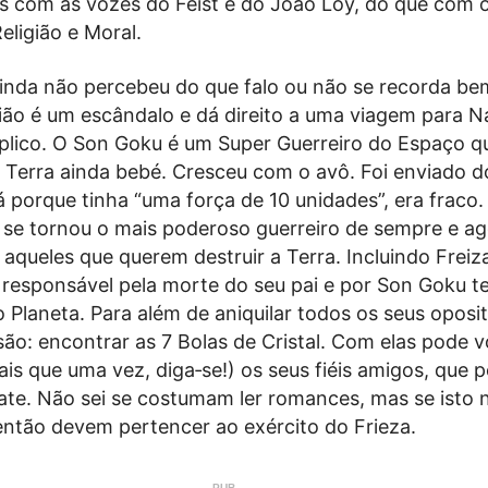
s com as vozes do Feist e do João Loy, do que com 
eligião e Moral.
inda não percebeu do que falo ou não se recorda be
ião é um escândalo e dá direito a uma viagem para 
xplico. O Son Goku é um Super Guerreiro do Espaço q
a Terra ainda bebé. Cresceu com o avô. Foi enviado d
 porque tinha “uma força de 10 unidades”, era fraco.
 se tornou o mais poderoso guerreiro de sempre e ag
 aqueles que querem destruir a Terra. Incluindo Freiz
 responsável pela morte do seu pai e por Son Goku t
 Planeta. Para além de aniquilar todos os seus oposit
ão: encontrar as 7 Bolas de Cristal. Com elas pode v
ais que uma vez, diga‑se!) os seus fiéis amigos, que 
te. Não sei se costumam ler romances, mas se isto 
então devem pertencer ao exército do Frieza.