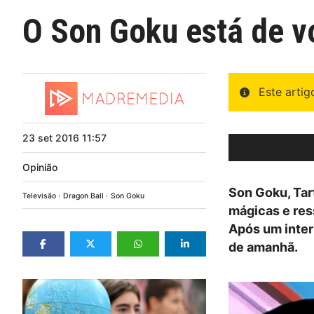
O Son Goku está de vo
Este arti
23
set
2016
11:57
Opinião
Son Goku, Tar
Televisão
Dragon Ball
Son Goku
mágicas e res
Após um interr
de amanhã.