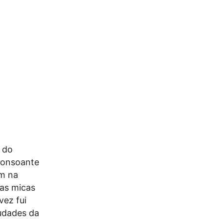
 do
 consoante
em na
mas micas
vez fui
udades da