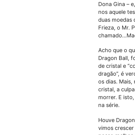
Dona Gina – e,
nos aquele tes
duas moedas d
Frieza, o Mr.
chamado...Ma
Acho que o qu
Dragon Ball, f
de cristal e “
dragão”, é ve
os dias. Mais,
cristal, a cu
morrer. E ist
na série.
Houve Dragon B
vimos crescer