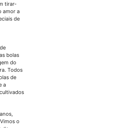
 tirar-
 o amor a
ciais de
 de
as bolas
agem do
rra. Todos
olas de
e a
cultivados
 anos,
 Vimos o