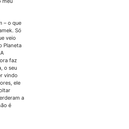
o meu
m – o que
Namek. Só
ue veio
o Planeta
 A
ora faz
a, o seu
er vindo
ores, ele
oltar
perderam a
não é