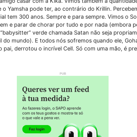
amigo casar com a Kika. Vimos também a quantidad
 o Yamsha pode ter, ao contrário do Krillin. Perceb
ial tem 300 anos. Sempre e para sempre. Vimos o S
em e parar de chorar por tudo e por nada (embora 
 “babysitter” verde chamada Satan não seja propriam
cil do mundo). E todos nós sofremos quando ele, Goh
 pai, derrotou o incrível Cell. Só com uma mão, é pre