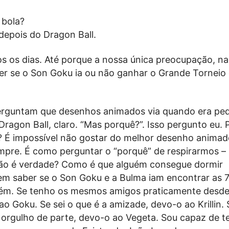
 bola?
depois do Dragon Ball.
os os dias. Até porque a nossa única preocupação, n
ber se o Son Goku ia ou não ganhar o Grande Torneio
rguntam que desenhos animados via quando era pe
Dragon Ball, claro. “Mas porquê?”. Isso pergunto eu.
? É impossível não gostar do melhor desenho animad
pre. É como perguntar o “porquê” de respirarmos –
ão é verdade? Como é que alguém consegue dormir
m saber se o Son Goku e a Bulma iam encontrar as 7
uém. Se tenho os mesmos amigos praticamente desd
ao Goku. Se sei o que é a amizade, devo-o ao Krillin. 
 orgulho de parte, devo-o ao Vegeta. Sou capaz de t