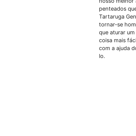
nosso melhor 
penteados que
Tartaruga Gen
tornar-se hom
que aturar um
coisa mais fá
com a ajuda do
lo.