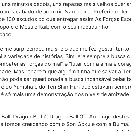
 uns minutos depois, uns rapazes mais velhos queriam
ouro acabado de adquirir. Não deixei. Preferi perder
e 100 escudos do que entregar assim As Forças Espe
 Popo e o Mestre Kaib com o seu macaquinho
caco.
e me surpreendeu mais, e o que me fez gostar tanto
oi a variedade de histórias. Sim, era sempre a busca d
combater as forças do mal” e “lutar com a alma e cor
rdade. Mas reparem que alguém tinha que salvar a Te
 não pode ser questionada a busca incansável pelas b
lpa é do Yamsha e do Ten Shin Han que estavam sempr
o, é só mais uma demonstração dos níveis de amizade 
all, Dragon Ball Z, Dragon Ball GT. Ao longo destes
 e fomos crescendo com o Son Goku e com a Bulma.