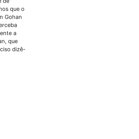
e de
emos que o
on Gohan
perceba
ente a
an, que
ciso dizê-