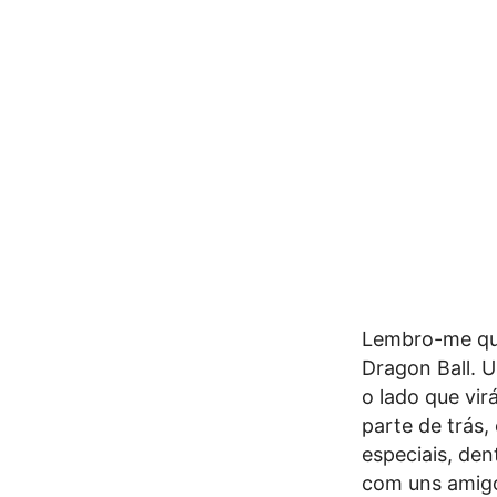
Lembro-me que
Dragon Ball. 
o lado que vi
parte de trás,
especiais, den
com uns amigo