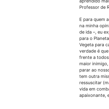
aprendido mai
Professor de R
E para quem a
na minha opin
de ida –, eu e
para o Planet
Vegeta para cá
verdade é que
frente a todos
maior inimigo,
parar ao nosso
tem outra miss
ressuscitar (m
vida em comba
apaixonante, 