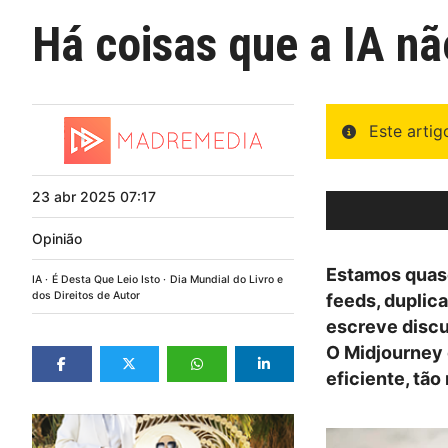
Há coisas que a IA n
Este arti
23
abr
2025
07:17
Opinião
Estamos quase
IA
É Desta Que Leio Isto
Dia Mundial do Livro e
dos Direitos de Autor
feeds, dupli
escreve discu
O Midjourney 
eficiente, tão