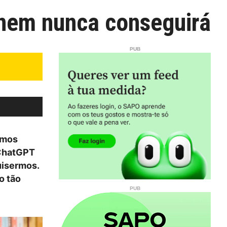
 nem nunca conseguirá
amos
 ChatGPT
uisermos.
o tão