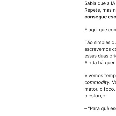
Sabia que a IA
Repete, mas n
consegue escr
É aqui que co
Tão simples q
escrevemos co
essas duas ori
Ainda há que
Vivemos tempo
commodity
. 
matou o foco
o esforço:
– “Para quê es