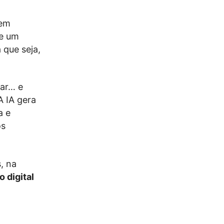
a
nem
de um
 que seja,
iar… e
A IA gera
a e
ós
, na
 digital