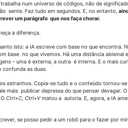
 trabalha num universo de códigos, não de significad
ão sente. Faz tudo em segundos. E, no entanto,
ain
ever um parágrafo que nos faça chorar.
meça a diferença.
uanto isto: a IA escreve com base no que encontra. 
m base no que vivemos. Há uma distância abismal e
gens – uma é externa, a outra é interna. E o mais cur
m confunda as duas.
s estranhos. Copia-se tudo e o conteúdo tornou-se
Vale mais publicar depressa do que pensar devagar. 
. O
Ctrl+C, Ctrl+V
matou a autoria. E, agora, a IA am
crever, se posso pedir a um robô para o fazer por mi