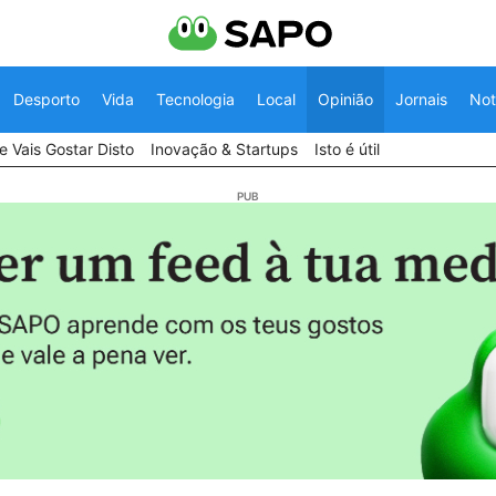
Desporto
Vida
Tecnologia
Local
Opinião
Jornais
Not
 Vais Gostar Disto
Inovação & Startups
Isto é útil