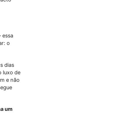
– essa
r: o
s dias
o luxo de
ém e não
segue
ha um