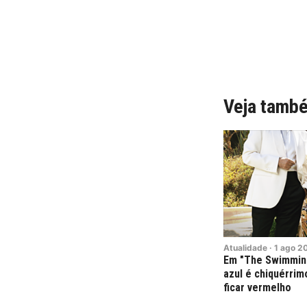
Veja tamb
Atualidade
·
1
ago
2
Em "The Swimming
azul é chiquérrim
ficar vermelho