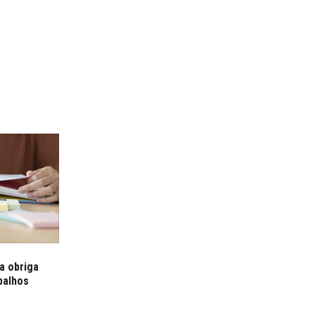
a obriga
balhos