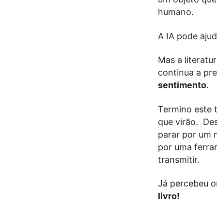
humano.
A IA pode ajud
Mas a literatu
continua a pr
sentimento
.
Termino este 
que virão. De
parar por um 
por uma ferra
transmitir.
Já percebeu o
livro!