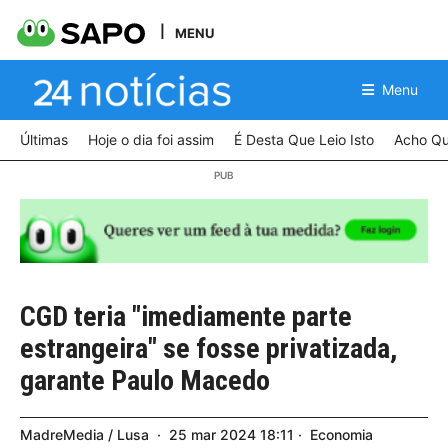
MENU
Menu
Últimas
Hoje o dia foi assim
É Desta Que Leio Isto
Acho Qu
CGD teria "imediamente parte
estrangeira" se fosse privatizada,
garante Paulo Macedo
MadreMedia / Lusa
25
mar
2024
18:11
Economia