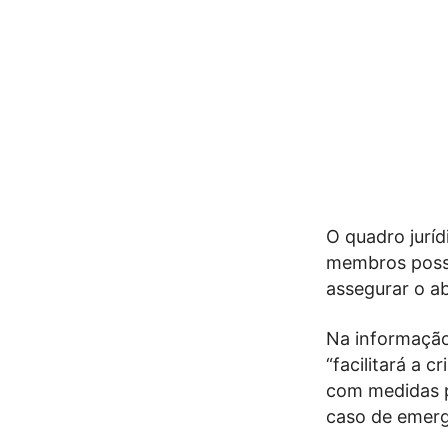
O quadro jurí
membros possa
assegurar o a
Na informação
“facilitará a
com medidas p
caso de emerg