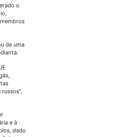
derado o
io,
s-membros
ou de uma
dianta.
 UE
gás,
ntas
 russos”,
er
ria e à
blos, dado