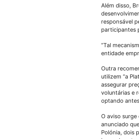
Além disso, Br
desenvolvimen
responsável 
participantes 
“Tal mecanis
entidade empr
Outra recomen
utilizem “a Pl
assegurar pre
voluntárias e 
optando antes
O aviso surge 
anunciado que 
Polónia, dois