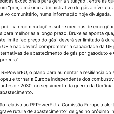
didas excecionais para gerir a situação”, entre as qu
 um “preço máximo administrativo do gás a nível da U
utivo comunitário, numa informação hoje divulgada.
 publica recomendações sobre medidas de emergênc
 para melhorias a longo prazo, Bruxelas aponta que,
ste limite [ao preço do gás] deverá ser limitado à du
 UE e não deverá comprometer a capacidade da UE 
alternativas de abastecimento de gás por gasoduto e
 procura”.
 REPowerEU, o plano para aumentar a resiliência do 
ropeu e tornar a Europa independente dos combustív
s antes de 2030, no seguimento da guerra da Ucrânia
abastecimento.
o relativa ao REPowerEU, a Comissão Europeia alert
“grave rutura de abastecimento” de gás no próximo i