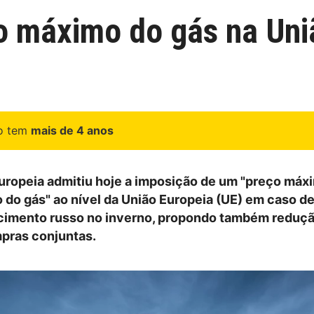
o máximo do gás na Uni
go tem
mais de 4 anos
ropeia admitiu hoje a imposição de um "preço máx
o do gás" ao nível da União Europeia (UE) em caso de
ecimento russo no inverno, propondo também reduç
pras conjuntas.