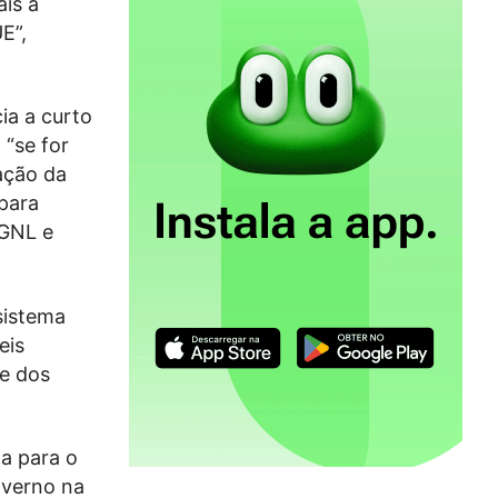
ais a
E”,
ia a curto
 “se for
ração da
para
 GNL e
sistema
eis
 e dos
a para o
nverno na