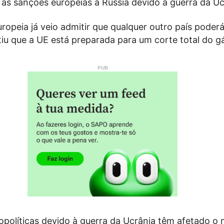
 as sanções europeias à Rússia devido à guerra da Uc
opeia já veio admitir que qualquer outro país poderá
iu que a UE está preparada para um corte total do gá
opolíticas devido à guerra da Ucrânia têm afetado o