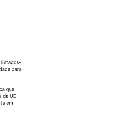
s Estados-
edade para
nca que
a da UE
nta em