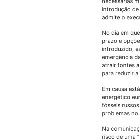
necessárias me
introdução de
admite o exec
No dia em que
prazo e opções
introduzido, e
emergência da
atrair fontes 
para reduzir a
Em causa está
energético eu
fósseis russo
problemas no 
Na comunicaçã
risco de uma 