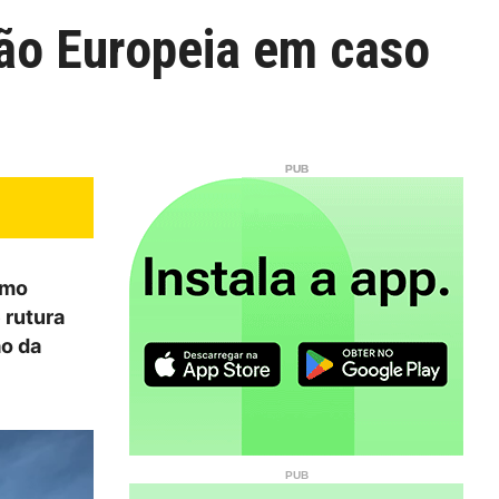
ão Europeia em caso
imo
 rutura
ão da