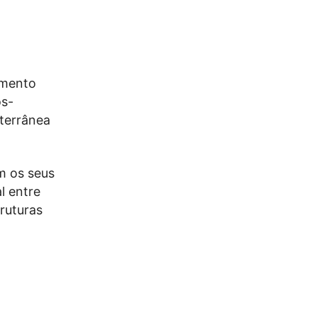
amento
os-
terrânea
m os seus
l entre
truturas