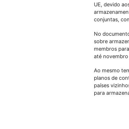
UE, devido ao
armazenament
conjuntas, com
No documento,
sobre armazen
membros para
até novembro 
Ao mesmo temp
planos de cont
países vizinho
para armazena