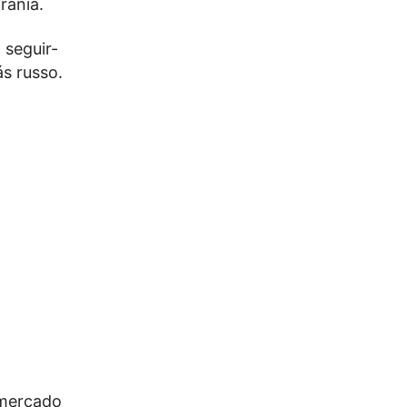
rânia.
 seguir-
s russo.
 mercado