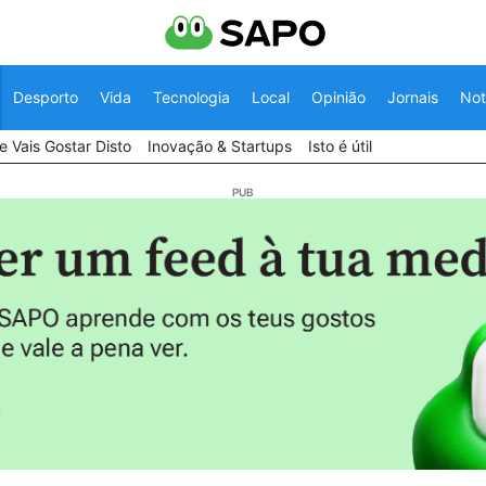
Desporto
Vida
Tecnologia
Local
Opinião
Jornais
Not
 Vais Gostar Disto
Inovação & Startups
Isto é útil