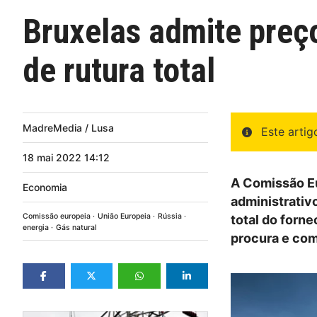
Bruxelas admite preç
de rutura total
MadreMedia / Lusa
Este arti
18
mai
2022
14:12
A Comissão Eu
Economia
administrativ
Comissão europeia
União Europeia
Rússia
total do forn
energia
Gás natural
procura e com