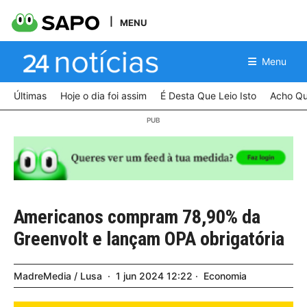
MENU
Menu
Últimas
Hoje o dia foi assim
É Desta Que Leio Isto
Acho Qu
Americanos compram 78,90% da
Greenvolt e lançam OPA obrigatória
MadreMedia / Lusa
1
jun
2024
12:22
Economia