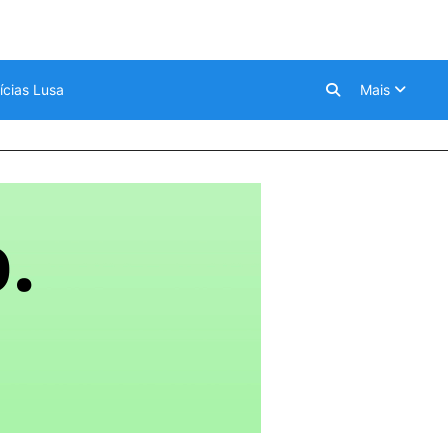
ícias Lusa
Mais