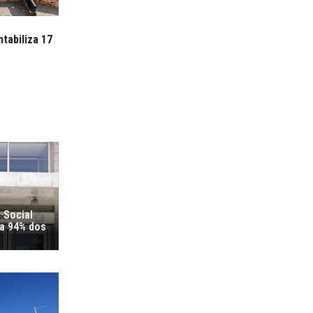
tabiliza 17
 Social
ra 94% dos