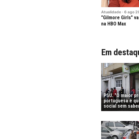
Atualidade
·
6
ago
2
"Gilmore Girls" va
na HBO Max
Em destaq
PSU. "O maior p
portuguesa é que
social sem sabe