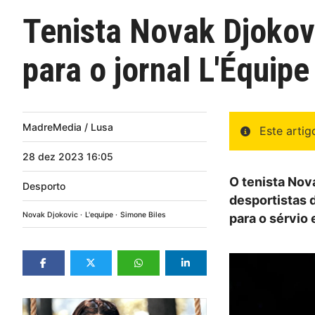
Tenista Novak Djokovi
para o jornal L'Équipe
MadreMedia / Lusa
Este arti
28
dez
2023
16:05
O tenista Nov
Desporto
desportistas 
Novak Djokovic
L'equipe
Simone Biles
para o sérvio 