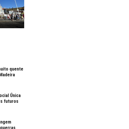
muito quente
 Madeira
cial Única
os futuros
tingem
 guerras