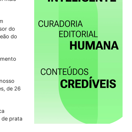
em
sor do
peão do
cimento
 nosso
es, de 26
ca
a de prata