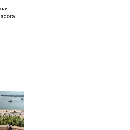
duas
dadora