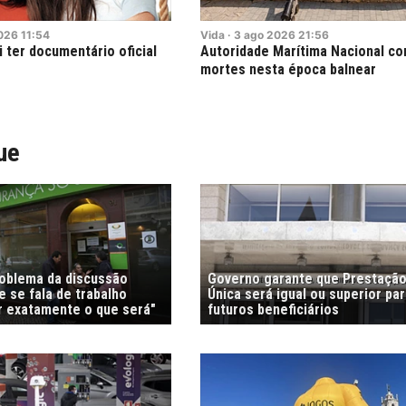
026
11:54
Vida
·
3
ago
2026
21:56
i ter documentário oficial
Autoridade Marítima Nacional con
mortes nesta época balnear
ue
roblema da discussão
Governo garante que Prestação
 se fala de trabalho
Única será igual ou superior pa
r exatamente o que será"
futuros beneficiários