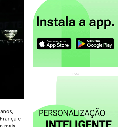
 anos,
 França e
m mais