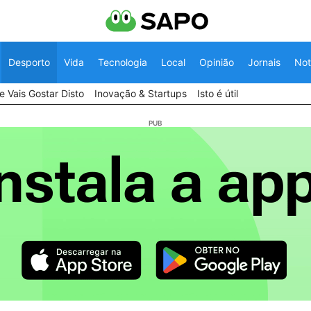
Desporto
Vida
Tecnologia
Local
Opinião
Jornais
Not
 Vais Gostar Disto
Inovação & Startups
Isto é útil