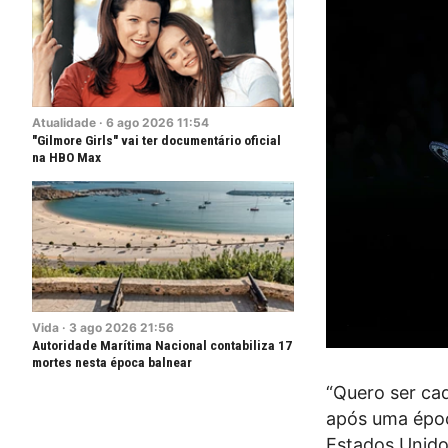
Atualidade
·
6
ago
2026
11:54
"Gilmore Girls" vai ter documentário oficial
na HBO Max
Vida
·
3
ago
2026
21:56
Autoridade Marítima Nacional contabiliza 17
mortes nesta época balnear
“Quero ser cad
após uma época
Estados Unido