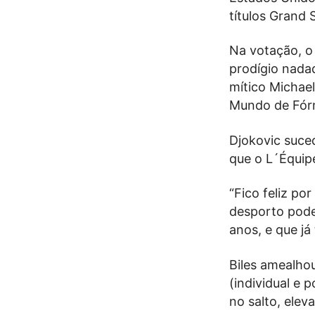
títulos Grand
Na votação, o 
prodígio nada
mítico Michae
Mundo de Fórm
Djokovic suce
que o L´Équip
“Fico feliz po
desporto pode 
anos, e que já
Biles amealhou
(individual e 
no salto, elev