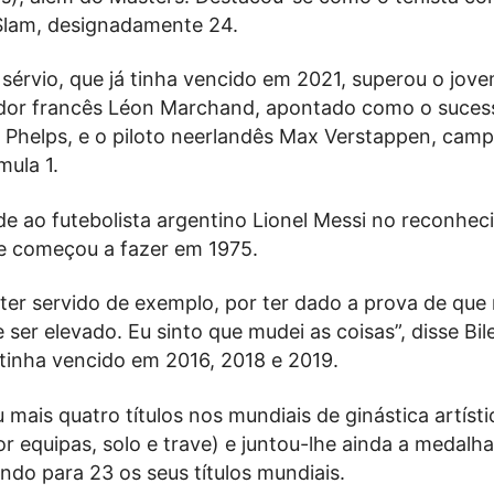
 Slam, designadamente 24.
sérvio, que já tinha vencido em 2021, superou o jov
dor francês Léon Marchand, apontado como o suces
l Phelps, e o piloto neerlandês Max Verstappen, cam
ula 1.
de ao futebolista argentino Lionel Messi no reconhe
e começou a fazer em 1975.
r ter servido de exemplo, por ter dado a prova de que
ser elevado. Eu sinto que mudei as coisas”, disse Bil
 tinha vencido em 2016, 2018 e 2019.
 mais quatro títulos nos mundiais de ginástica artísti
por equipas, solo e trave) e juntou-lhe ainda a medalh
ando para 23 os seus títulos mundiais.