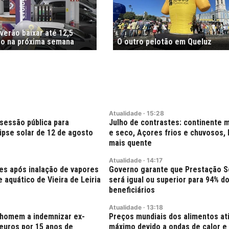
verão baixar até 12,5
tro na próxima semana
O outro pelotão em Queluz
Atualidade
·
15:28
sessão pública para
Julho de contrastes: continente 
ipse solar de 12 de agosto
e seco, Açores frios e chuvosos,
mais quente
Atualidade
·
14:17
es após inalação de vapores
Governo garante que Prestação So
 aquático de Vieira de Leiria
será igual ou superior para 94% d
beneficiários
Atualidade
·
13:18
 homem a indemnizar ex-
Preços mundiais dos alimentos a
euros por 15 anos de
máximo devido a ondas de calor e