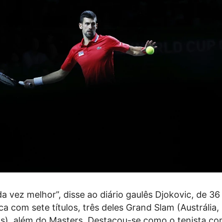
a vez melhor”, disse ao diário gaulês Djokovic, de 36
 com sete títulos, três deles Grand Slam (Austrália,
s), além do Masters. Destacou-se como o tenista co