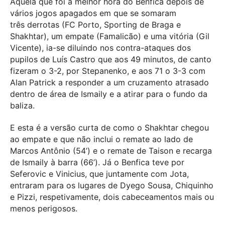
Aquela que foi a melhor hora do Benfica depois de
vários jogos apagados em que se somaram
três derrotas (FC Porto, Sporting de Braga e
Shakhtar), um empate (Famalicão) e uma vitória (Gil
Vicente), ia-se diluindo nos contra-ataques dos
pupilos de Luís Castro que aos 49 minutos, de canto
fizeram o 3-2, por Stepanenko, e aos 71 o 3-3 com
Alan Patrick a responder a um cruzamento atrasado
dentro de área de Ismaily e a atirar para o fundo da
baliza.
E esta é a versão curta de como o Shakhtar chegou
ao empate e que não inclui o remate ao lado de
Marcos Antônio (54’) e o remate de Taison e recarga
de Ismaily à barra (66’). Já o Benfica teve por
Seferovic e Vinicius, que juntamente com Jota,
entraram para os lugares de Dyego Sousa, Chiquinho
e Pizzi, respetivamente, dois cabeceamentos mais ou
menos perigosos.