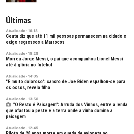
Últimas
Atualidade
·
16:18
Ceuta diz que até 11 mil pessoas permanecem na cidade e
exige regressos a Marrocos
Atualidade
·
15:28
Morreu Jorge Messi, o pai que acompanhou Lionel Messi
até à glória no futebol
Atualidade
·
14:05
"É muito doloroso": cancro de Joe Biden espalhou-se para
os ossos, revela filho
Atualidade
·
13:56
"O Resto é Paisagem": Arruda dos Vinhos, entre a lenda
que afastou a peste e a terra onde a vinha domina a
paisagem
Atualidade
·
12:45
Piloto de 28 anos morre em queda de avioneta no