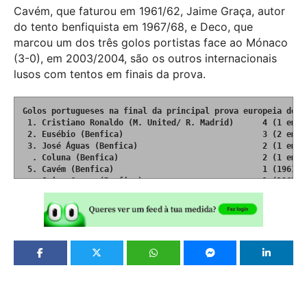
Cavém, que faturou em 1961/62, Jaime Graça, autor
do tento benfiquista em 1967/68, e Deco, que
marcou um dos três golos portistas face ao Mónaco
(3-0), em 2003/2004, são os outros internacionais
lusos com tentos em finais da prova.
Golos portugueses na final da principal prova europeia de cl
 1. Cristiano Ronaldo (M. United/ R. Madrid)      4 (1 em 2
 2. Eusébio (Benfica)                             3 (2 em 19
 3. José Águas (Benfica)                          2 (1 em 19
  . Coluna (Benfica)                              2 (1 em 19
 5. Cavém (Benfica)                               1 (1961/62
  . Jaime Graça (Benfica)                         1 (1967/68
  . Deco (FC Porto)                               1 (2003/0