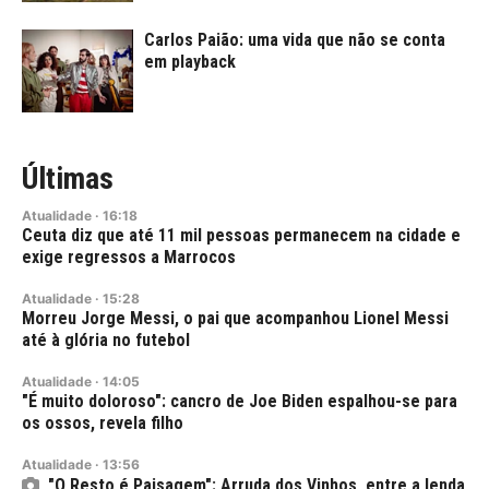
Carlos Paião: uma vida que não se conta
em playback
Últimas
Atualidade
·
16:18
Ceuta diz que até 11 mil pessoas permanecem na cidade e
exige regressos a Marrocos
Atualidade
·
15:28
Morreu Jorge Messi, o pai que acompanhou Lionel Messi
até à glória no futebol
Atualidade
·
14:05
"É muito doloroso": cancro de Joe Biden espalhou-se para
os ossos, revela filho
Atualidade
·
13:56
"O Resto é Paisagem": Arruda dos Vinhos, entre a lenda