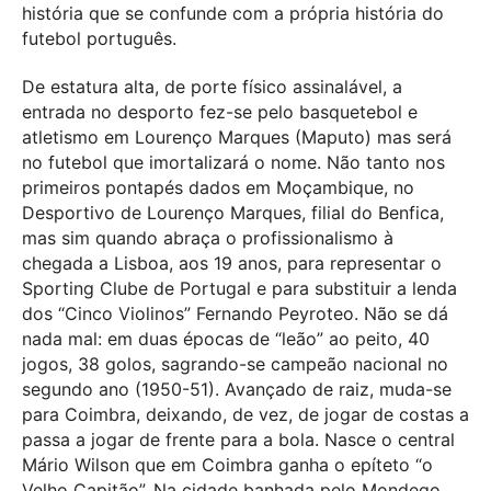
história que se confunde com a própria história do
futebol português.
De estatura alta, de porte físico assinalável, a
entrada no desporto fez-se pelo basquetebol e
atletismo em Lourenço Marques (Maputo) mas será
no futebol que imortalizará o nome. Não tanto nos
primeiros pontapés dados em Moçambique, no
Desportivo de Lourenço Marques, filial do Benfica,
mas sim quando abraça o profissionalismo à
chegada a Lisboa, aos 19 anos, para representar o
Sporting Clube de Portugal e para substituir a lenda
dos “Cinco Violinos” Fernando Peyroteo. Não se dá
nada mal: em duas épocas de “leão” ao peito, 40
jogos, 38 golos, sagrando-se campeão nacional no
segundo ano (1950-51). Avançado de raiz, muda-se
para Coimbra, deixando, de vez, de jogar de costas a
passa a jogar de frente para a bola. Nasce o central
Mário Wilson que em Coimbra ganha o epíteto “o
Velho Capitão”. Na cidade banhada pelo Mondego