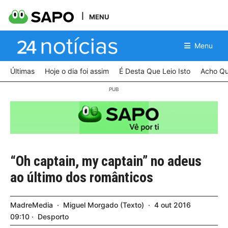
MENU
Menu
Últimas
Hoje o dia foi assim
É Desta Que Leio Isto
Acho Qu
“Oh captain, my captain” no adeus
ao último dos românticos
MadreMedia
Miguel Morgado
Texto
4
out
2016
09:10
Desporto