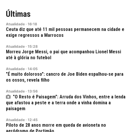
Últimas
Atualidade
·
16:18
Ceuta diz que até 11 mil pessoas permanecem na cidade e
exige regressos a Marrocos
Atualidade
·
15:28
Morreu Jorge Messi, o pai que acompanhou Lionel Messi
até à glória no futebol
Atualidade
·
14:05
"É muito doloroso": cancro de Joe Biden espalhou-se para
os ossos, revela filho
Atualidade
·
13:56
"O Resto é Paisagem": Arruda dos Vinhos, entre a lenda
que afastou a peste e a terra onde a vinha domina a
paisagem
Atualidade
·
12:45
Piloto de 28 anos morre em queda de avioneta no
aeródromo de Portimão