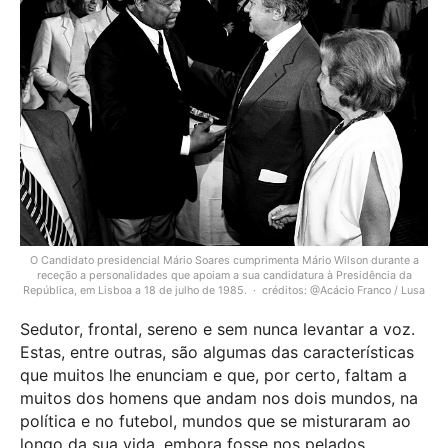
O Candidato presidencial Mário Soares cumprimenta Mário Wilson durante a
receção a personalidades que apoiam a sua candidatura à Presidência da
República, em Lisboa a 18 de julho de 1985.
créditos: @Acácio Franco / Lusa
Sedutor, frontal, sereno e sem nunca levantar a voz.
Estas, entre outras, são algumas das características
que muitos lhe enunciam e que, por certo, faltam a
muitos dos homens que andam nos dois mundos, na
política e no futebol, mundos que se misturaram ao
longo da sua vida, embora fosse nos pelados,