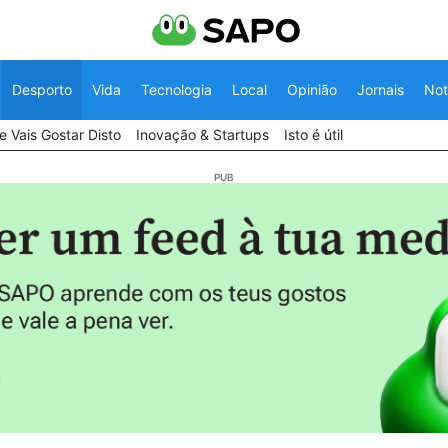
Desporto
Vida
Tecnologia
Local
Opinião
Jornais
Not
 Vais Gostar Disto
Inovação & Startups
Isto é útil