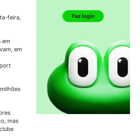
a-feira,
s em
cavam, em
port
 milhões
ores
ço, mas
 clube