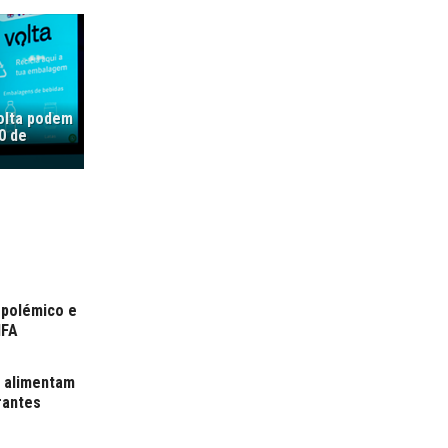
olta podem
0 de
 polémico e
IFA
 alimentam
rantes