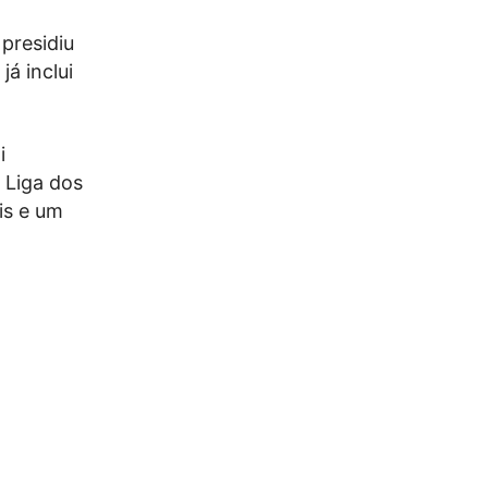
presidiu
á inclui
i
 Liga dos
is e um