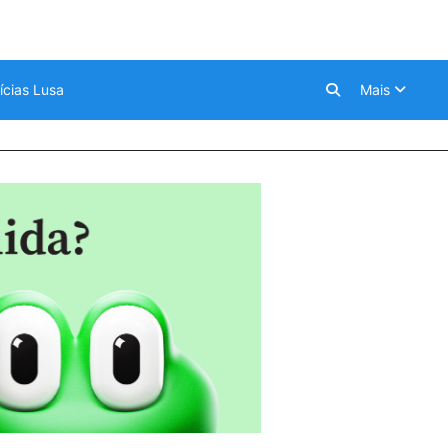
ícias Lusa
Mais