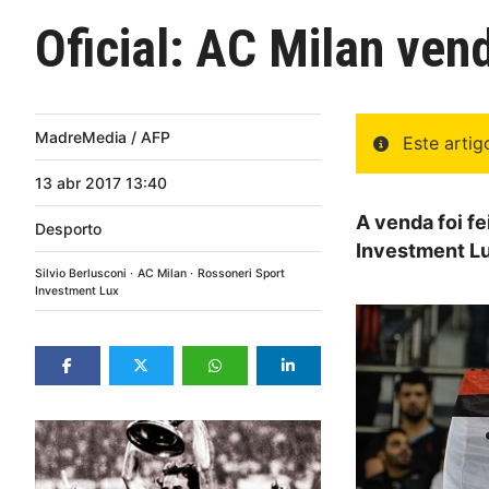
Oficial: AC Milan ven
MadreMedia / AFP
Este arti
13
abr
2017
13:40
A venda foi f
Desporto
Investment Lu
Silvio Berlusconi
AC Milan
Rossoneri Sport
Investment Lux