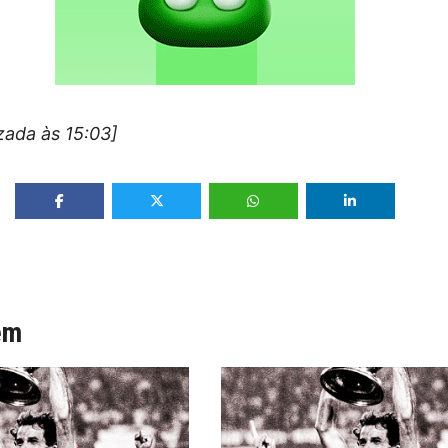
izada às 15:03]
ém