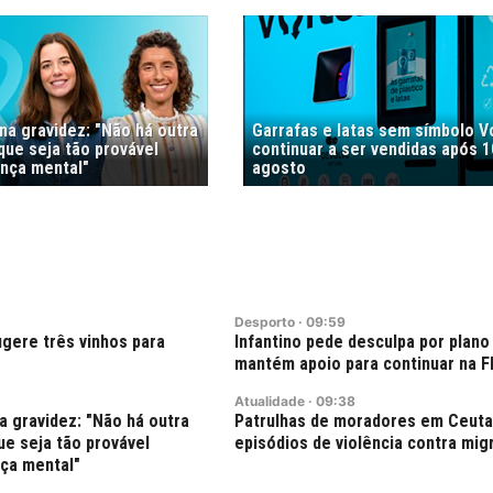
na gravidez: "Não há outra
Garrafas e latas sem símbolo V
que seja tão provável
continuar a ser vendidas após 1
nça mental"
agosto
Desporto
·
09:59
gere três vinhos para
Infantino pede desculpa por plano
mantém apoio para continuar na F
Atualidade
·
09:38
a gravidez: "Não há outra
Patrulhas de moradores em Ceuta
ue seja tão provável
episódios de violência contra mig
ça mental"