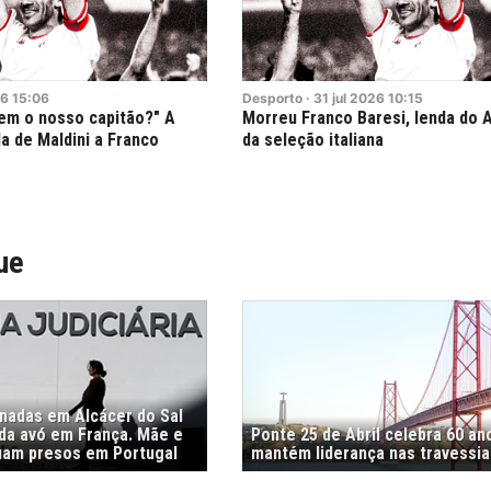
6
15:06
Desporto
·
31
jul
2026
10:15
em o nosso capitão?" A
Morreu Franco Baresi, lenda do 
a de Maldini a Franco
da seleção italiana
ue
nadas em Alcácer do Sal
 da avó em França. Mãe e
Ponte 25 de Abril celebra 60 an
uam presos em Portugal
mantém liderança nas travessia