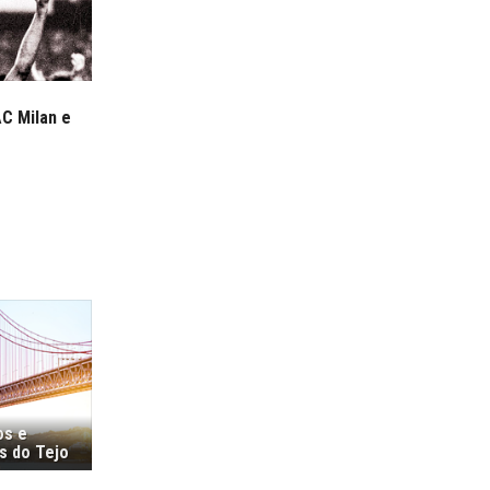
AC Milan e
os e
s do Tejo