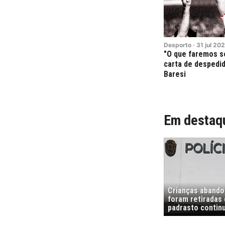
Desporto
·
31
jul
202
"O que faremos s
carta de despedid
Baresi
Em destaq
Crianças abando
foram retiradas
padrasto contin