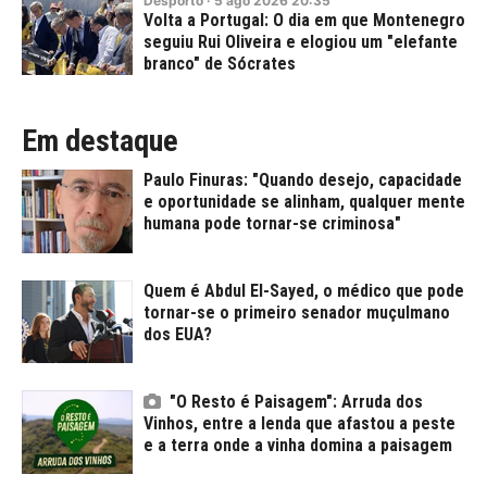
Desporto
·
5
ago
2026
20:35
Volta a Portugal: O dia em que Montenegro
seguiu Rui Oliveira e elogiou um "elefante
branco" de Sócrates
Em destaque
Paulo Finuras: "Quando desejo, capacidade
e oportunidade se alinham, qualquer mente
humana pode tornar-se criminosa"
Quem é Abdul El-Sayed, o médico que pode
tornar-se o primeiro senador muçulmano
dos EUA?
"O Resto é Paisagem": Arruda dos
Vinhos, entre a lenda que afastou a peste
e a terra onde a vinha domina a paisagem