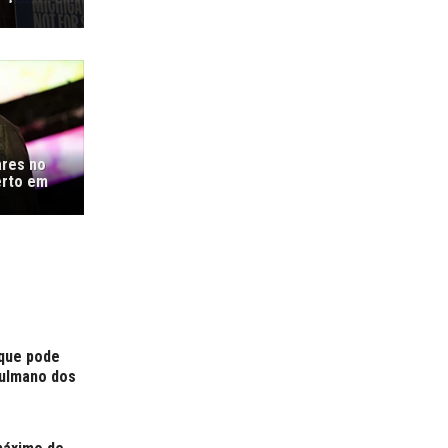
ares no
erto em
 que pode
çulmano dos