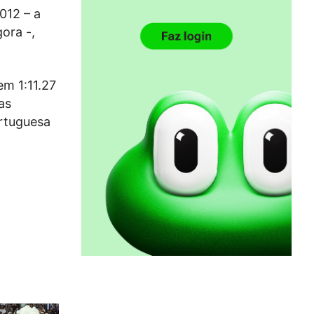
012 – a
ora -,
em 1:11.27
as
ortuguesa