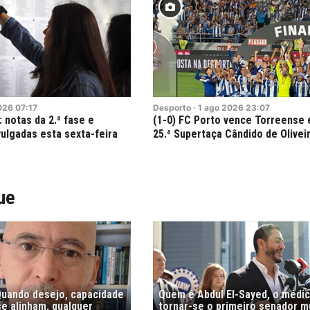
026
07:17
Desporto
·
1
ago
2026
23:07
 notas da 2.ª fase e
(1-0) FC Porto vence Torreense 
ulgadas esta sexta-feira
25.ª Supertaça Cândido de Olivei
ue
"Quando desejo, capacidade
Quem é Abdul El-Sayed, o médi
e alinham, qualquer
tornar-se o primeiro senador 