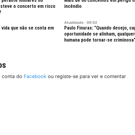
 perante milhares no
Mais de 60 concelhos em perigo 
esteve o concerto em risco
incêndio
?
Atualidade
·
09:02
 vida que não se conta em
Paulo Finuras: "Quando desejo, ca
oportunidade se alinham, qualque
humana pode tornar-se criminosa
os
a conta do
Facebook
ou registe-se para ver e comentar