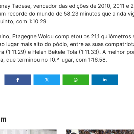
senay Tadese, vencedor das edições de 2010, 2011 e 2
um recorde do mundo de 58.23 minutos que ainda vig
uinto, com 1:10.29.
nino, Etagegne Woldu completou os 21,1 quilómetros 
ao lugar mais alto do pódio, entre as suas compatriot
ra (1:11.29) e Helen Bekele Tola (1:11.33). A melhor p
va, que terminou no 10.º lugar, com 1:16.58.
ém