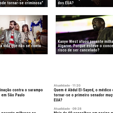
de tornar-se criminosa"
dos EUA?
Kanye West atuou perante milh
a vida que não se conta
Algarve. Porque esteve o conc
risco de ser cancelado?
Atualidade
·
11:20
cinação contra o sarampo
Quem é Abdul El-Sayed, o médico
 em São Paulo
tornar-se o primeiro senador mu
EUA?
Atualidade
·
09:28