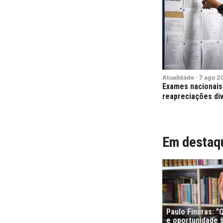
Atualidade
·
7
ago
2
Exames nacionais:
reapreciações div
Em destaq
Paulo Finuras: 
e oportunidade s