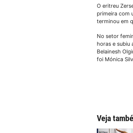
O eritreu Zer
primeira com 
terminou em q
No setor femi
horas e subiu 
Belainesh Olgi
foi Mónica Sil
Veja tamb