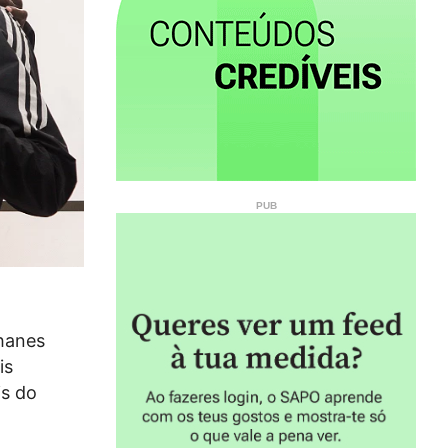
ohanes
is
s do