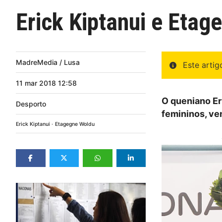
Erick Kiptanui e Eta
MadreMedia / Lusa
Este arti
11
mar
2018
12:58
O queniano Er
Desporto
femininos, ve
Erick Kiptanui
Etagegne Woldu