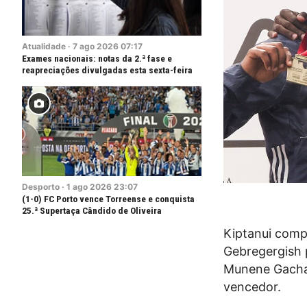
Atualidade
·
7
ago
2026
07:17
Exames nacionais: notas da 2.ª fase e
reapreciações divulgadas esta sexta-feira
Desporto
·
1
ago
2026
23:07
(1-0) FC Porto vence Torreense e conquista
25.ª Supertaça Cândido de Oliveira
Kiptanui comp
Gebregergish 
Munene Gacha
vencedor.