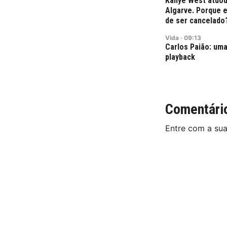
Kanye West atuou
Algarve. Porque 
de ser cancelado
Vida
·
09:13
Carlos Paião: uma
playback
Comentári
Entre com a su