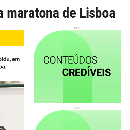
a maratona de Lisboa
oldu, em
oa.