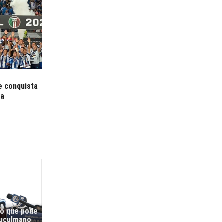
e conquista
ra
co que pode
muçulmano