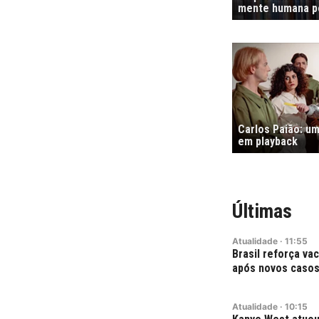
mente humana po
Carlos Paião: um
em playback
Últimas
Atualidade
·
11:55
Brasil reforça va
após novos casos
Atualidade
·
10:15