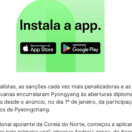
ialistas, as sanções cada vez mais penalizadoras e a
ricanas encurralaram Pyongyang às aberturas diplomá
desde o anúncio, no dia 1º de janeiro, da participa
cos de Pyeongchang.
cional apoiante da Coreia do Norte, começou a aplica
s pela primeira vez", observa Andrei Lankov, do Kor