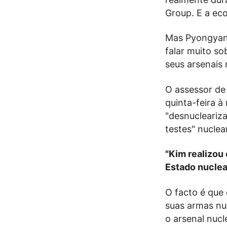
Group. E a ec
Mas Pyongyang
falar muito so
seus arsenais 
O assessor de
quinta-feira à
"desnucleariz
testes" nuclea
"Kim realizou
Estado nuclea
O facto é que 
suas armas nuc
o arsenal nuc