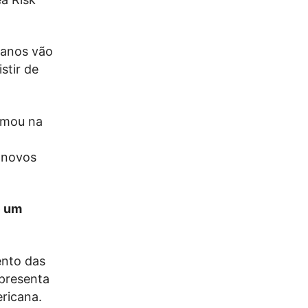
eanos vão
stir de
rmou na
"novos
e um
ento das
apresenta
ricana.