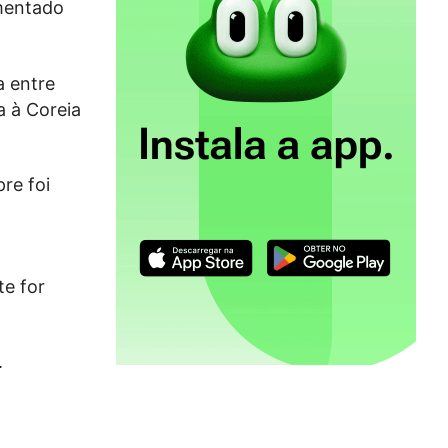
imentado
a entre
a à Coreia
re foi
te for
.