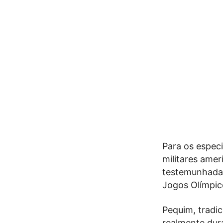
Para os espec
militares ame
testemunhadas 
Jogos Olímpi
Pequim, tradi
realmente dura