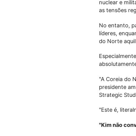
nuclear e mili
as tensões reg
No entanto, pa
líderes, enqua
do Norte aquil
Especialmente
absolutamente
"A Coreia do 
presidente ame
Strategic Stud
"Este é, litera
"Kim não conv