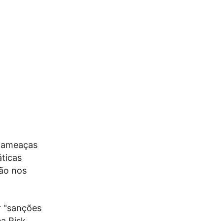
s ameaças
ticas
ção nos
r "sanções
ea Risk