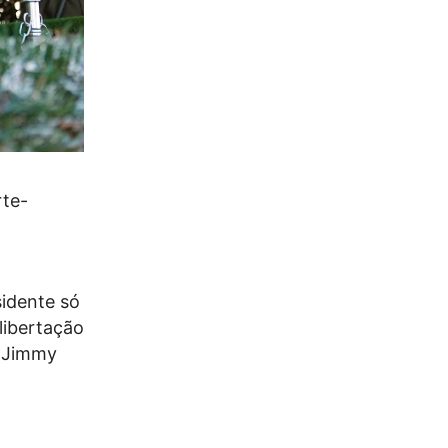
rte-
sidente só
libertação
o Jimmy