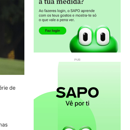
érie de
mas