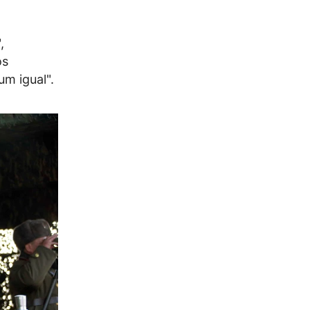
,
os
um igual".