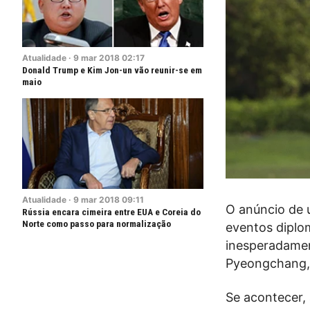
Atualidade
·
9
mar
2018
02:17
Donald Trump e Kim Jon-un vão reunir-se em
maio
Atualidade
·
9
mar
2018
09:11
O anúncio de u
Rússia encara cimeira entre EUA e Coreia do
Norte como passo para normalização
eventos diplo
inesperadamen
Pyeongchang, 
Se acontecer,