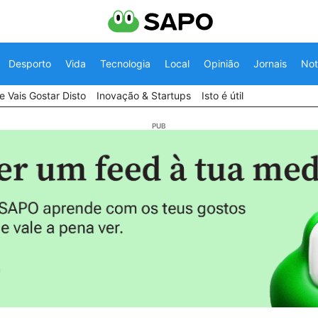
Desporto
Vida
Tecnologia
Local
Opinião
Jornais
Not
 Vais Gostar Disto
Inovação & Startups
Isto é útil