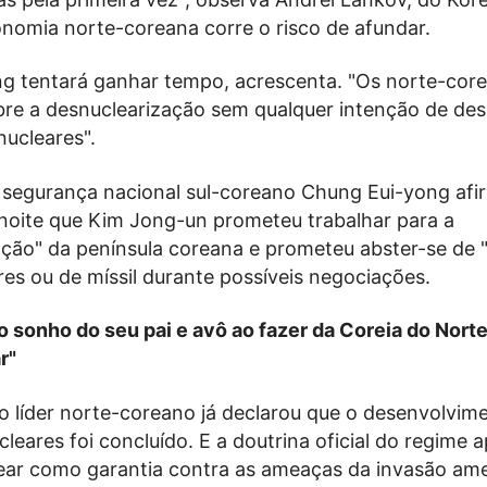
onomia norte-coreana corre o risco de afundar.
 tentará ganhar tempo, acrescenta. "Os norte-cor
bre a desnuclearização sem qualquer intenção de desi
nucleares".
 segurança nacional sul-coreano Chung Eui-yong afi
 noite que Kim Jong-un prometeu trabalhar para a
ação" da península coreana e prometeu abster-se de 
res ou de míssil durante possíveis negociações.
 o sonho do seu pai e avô ao fazer da Coreia do Nort
r"
o líder norte-coreano já declarou que o desenvolvim
leares foi concluído. E a doutrina oficial do regime 
lear como garantia contra as ameaças da invasão ame