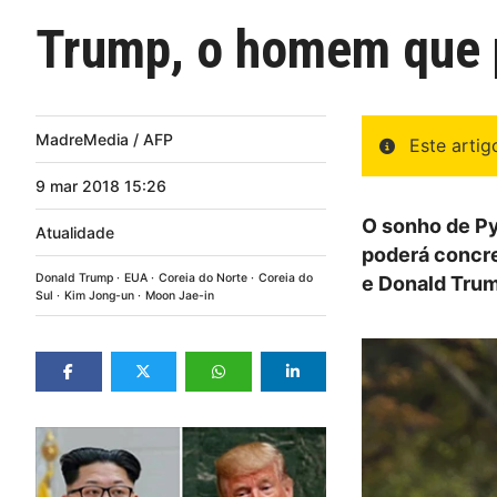
Trump, o homem que p
MadreMedia / AFP
Este arti
9
mar
2018
15:26
O sonho de Py
Atualidade
poderá concre
Donald Trump
EUA
Coreia do Norte
Coreia do
e Donald Trum
Sul
Kim Jong-un
Moon Jae-in