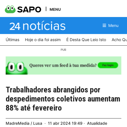
MENU
Menu
Últimas
Hoje o dia foi assim
É Desta Que Leio Isto
Acho Qu
Trabalhadores abrangidos por
despedimentos coletivos aumentam
88% até fevereiro
MadreMedia / Lusa
11
abr
2024
19:49
Atualidade