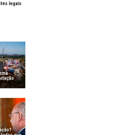
tes legais
lema
bitação
ração?
 todos que