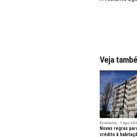
Veja tamb
Economia
·
1
ago
20
Novas regras par
crédito à habitaç