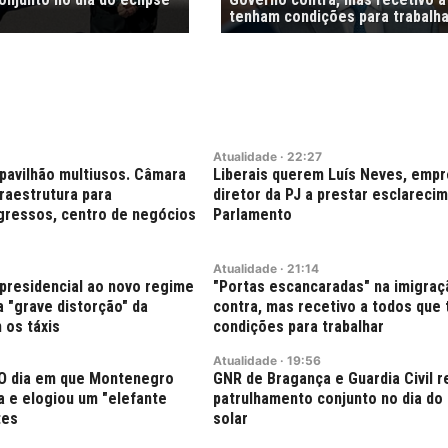
tenham condições para trabalha
Atualidade
·
22:27
pavilhão multiusos. Câmara
Liberais querem Luís Neves, empr
fraestrutura para
diretor da PJ a prestar esclareci
gressos, centro de negócios
Parlamento
Atualidade
·
21:14
presidencial ao novo regime
"Portas escancaradas" na imigra
 "grave distorção" da
contra, mas recetivo a todos que
 os táxis
condições para trabalhar
Atualidade
·
19:56
: O dia em que Montenegro
GNR de Bragança e Guardia Civil 
ra e elogiou um "elefante
patrulhamento conjunto no dia do 
tes
solar