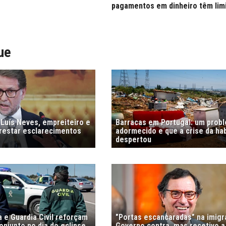
pagamentos em dinheiro têm limi
ue
 Luís Neves, empreiteiro e
Barracas em Portugal: um prob
prestar esclarecimentos
adormecido e que a crise da ha
despertou
 e Guardia Civil reforçam
"Portas escancaradas" na imig
njunto no dia do eclipse
Governo contra, mas recetivo a