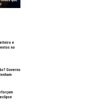
r
eiteiro e
mentos no
ção? Governo
 tenham
reforçam
eclipse