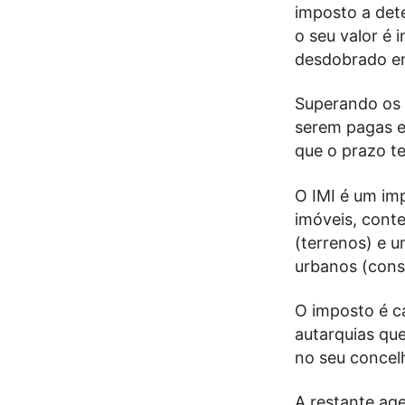
imposto a det
o seu valor é 
desdobrado e
Superando os 
serem pagas e
que o prazo te
O IMI é um imp
imóveis, cont
(terrenos) e u
urbanos (cons
O imposto é ca
autarquias qu
no seu concelh
A restante ag