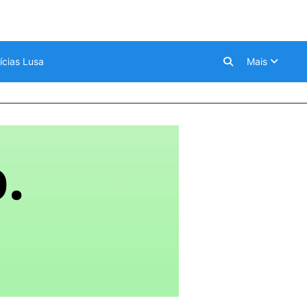
ícias Lusa
Mais