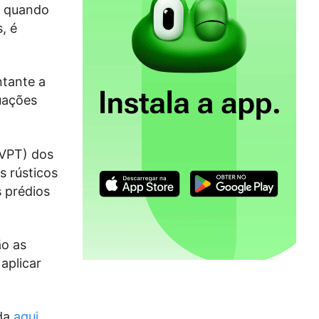
, quando
, é
ntante a
uações
(VPT) dos
s rústicos
s prédios
ão as
aplicar
da
aqui
.