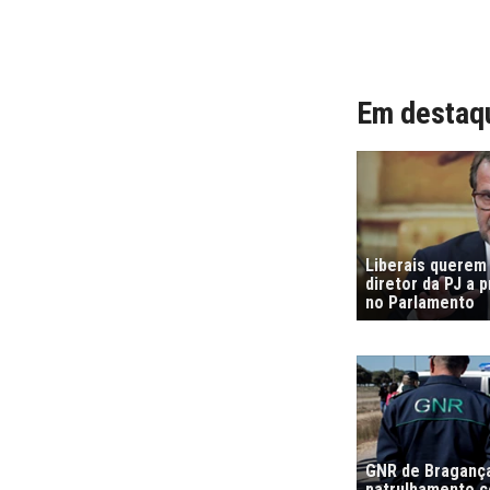
Em destaq
Liberais querem
diretor da PJ a 
no Parlamento
GNR de Bragança
patrulhamento co