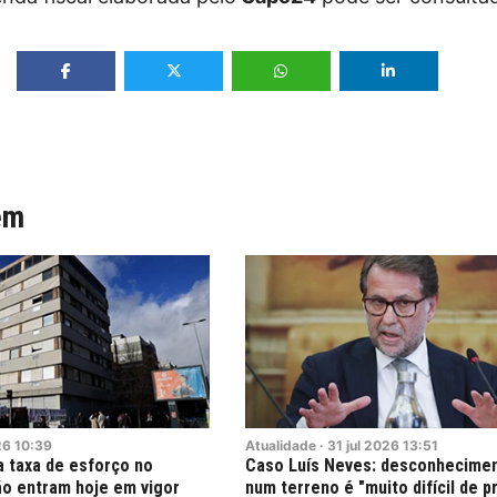
ém
26
10:39
Atualidade
·
31
jul
2026
13:51
a taxa de esforço no
Caso Luís Neves: desconhecimen
ão entram hoje em vigor
num terreno é "muito difícil de p