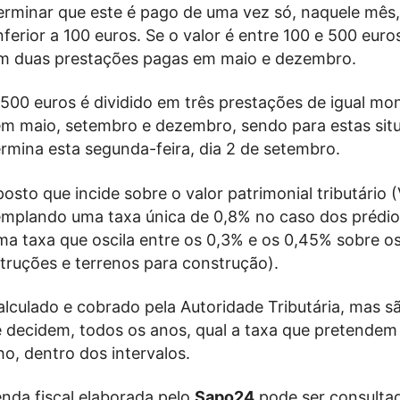
erminar que este é pago de uma vez só, naquele mês
inferior a 100 euros. Se o valor é entre 100 e 500 euros
m duas prestações pagas em maio e dezembro.
500 euros é dividido em três prestações de igual mo
m maio, setembro e dezembro, sendo para estas sit
rmina esta segunda-feira, dia 2 de setembro.
osto que incide sobre o valor patrimonial tributário 
emplando uma taxa única de 0,8% no caso dos prédio
ma taxa que oscila entre os 0,3% e os 0,45% sobre o
truções e terrenos para construção).
lculado e cobrado pela Autoridade Tributária, mas s
e decidem, todos os anos, qual a taxa que pretendem 
o, dentro dos intervalos.
enda fiscal elaborada pelo
Sapo24
pode ser consulta