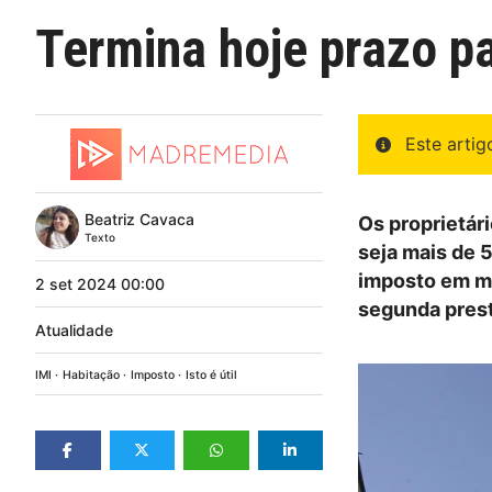
Termina hoje prazo p
Este arti
Beatriz Cavaca
Os proprietári
Texto
seja mais de 
imposto em ma
2
set
2024
00:00
segunda pres
Atualidade
IMI
Habitação
Imposto
Isto é útil