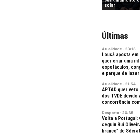
solar
Últimas
Atualidade
·
23:13
Lousã aposta em 
quer criar uma in
espetáculos, con
e parque de lazer
Atualidade
·
21:54
APTAD quer veto 
dos TVDE devido a
concorrência com
Desporto
·
20:35
Volta a Portugal
seguiu Rui Olivei
branco" de Sócra