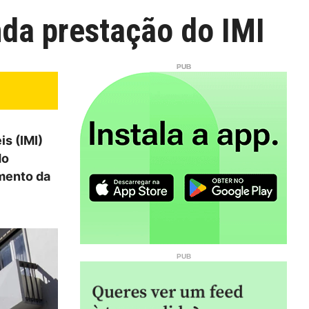
da prestação do IMI
is (IMI)
do
amento da