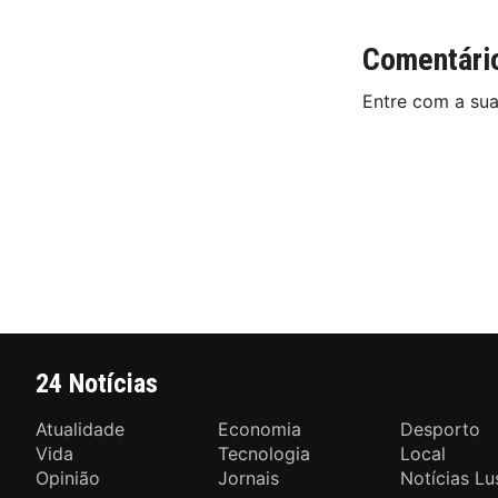
Comentári
Entre com a su
24 Notícias
Atualidade
Economia
Desporto
Vida
Tecnologia
Local
Opinião
Jornais
Notícias Lu