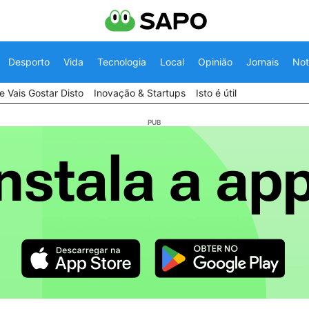
Desporto
Vida
Tecnologia
Local
Opinião
Jornais
Not
 Vais Gostar Disto
Inovação & Startups
Isto é útil