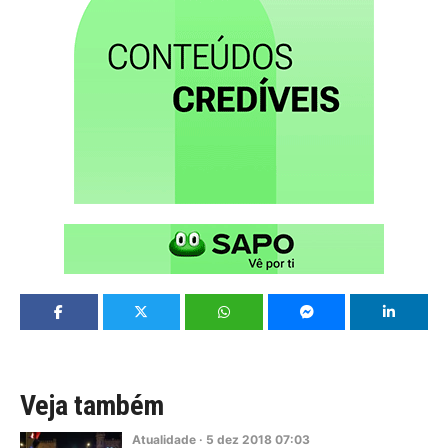
Veja também
Atualidade
·
5
dez
2018
07:03