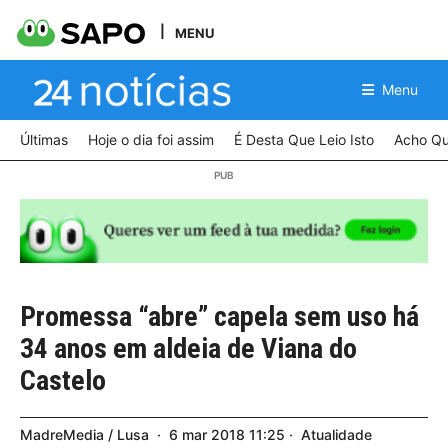
MENU
Menu
Últimas
Hoje o dia foi assim
É Desta Que Leio Isto
Acho Qu
Promessa “abre” capela sem uso há
34 anos em aldeia de Viana do
Castelo
MadreMedia / Lusa
6
mar
2018
11:25
Atualidade