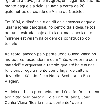
"garanta a devoção" em Agros, um lugar "isolado" no
monte daquela aldeia, situada a cerca de 20
quilómetros da cidade de Viana do Castelo.
Em 1984, a distância e os difíceis acessos daquele
lugar à igreja paroquial, no centro da aldeia, feitos
por uma estrada, hoje asfaltada, mas apertada e
íngreme estiveram na origem da construção do
templo.
Ao repto lançado pelo padre João Cunha Viana os
moradores responderam com "mão-de-obra e com
material" e ergueram o templo que até hoje nunca
funcionou regularmente como lugar de culto e
devoção a São José e a Nossa Senhora da Boa
Viagem.
A ideia da festa promovida por Lúcia foi "muito bem
acolhida" pelo pároco. Hoje com 90 anos, João
Cunha Viana "ficaria muito contente" que a