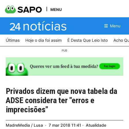
MENU
Menu
Últimas
Hoje o dia foi assim
É Desta Que Leio Isto
Acho Qu
Privados dizem que nova tabela da
ADSE considera ter "erros e
imprecisões"
MadreMedia / Lusa
7
mar
2018
11:41
Atualidade