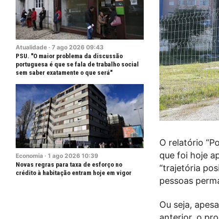
Atualidade
·
7
ago
2026
09:43
PSU. "O maior problema da discussão
portuguesa é que se fala de trabalho social
sem saber exatamente o que será"
O relatório “P
que foi hoje a
Economia
·
1
ago
2026
10:39
Novas regras para taxa de esforço no
“trajetória po
crédito à habitação entram hoje em vigor
pessoas perma
Ou seja, apes
anterior, o p