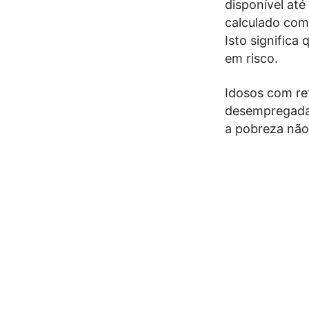
disponível até
calculado com
Isto signific
em risco.
Idosos com re
desempregadas
a pobreza não 