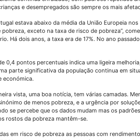
 crianças e desempregados são sempre os mais afeta
tugal estava abaixo da média da União Europeia nos 
e pobreza, exceto na taxa de risco de pobreza”, com
tório. Há dois anos, a taxa era de 17%. No ano passado
e 0,4 pontos percentuais indica uma ligeira melhoria
ma parte significativa da população continua em sit
de económica.
meira vista, uma boa notícia, tem várias camadas. Me
sinónimo de menos pobreza, e a urgência por soluçõ
ndo se percebe que os dados mudam mas os padrõe
os rostos da pobreza mantêm-se.
das em risco de pobreza as pessoas com rendiment