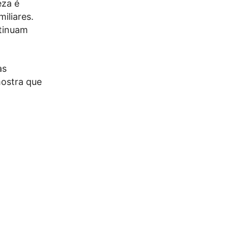
eza é
iliares.
ntinuam
as
mostra que