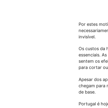
Por estes mot
necessariament
invisível.
Os custos da 
essenciais. As
sentem os efe
para cortar ou
Apesar dos ap
chegam para m
de base.
Portugal é ho