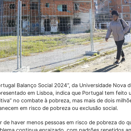
ortugal Balanço Social 2024”, da Universidade Nova d
presentado em Lisboa, indica que Portugal tem feito
sitiva” no combate à pobreza, mas mais de dois milhõ
necem em risco de pobreza ou exclusão social.
ar de haver menos pessoas em risco de pobreza do q
roblema continua enraizado, com padrões repetidos a