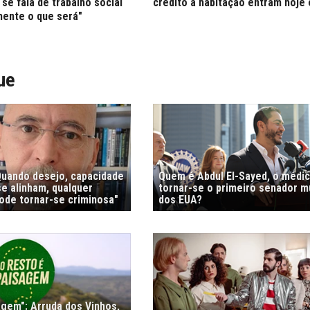
se fala de trabalho social
crédito à habitação entram hoje
ente o que será"
ue
"Quando desejo, capacidade
Quem é Abdul El-Sayed, o médi
e alinham, qualquer
tornar-se o primeiro senador 
de tornar-se criminosa"
dos EUA?
agem": Arruda dos Vinhos,