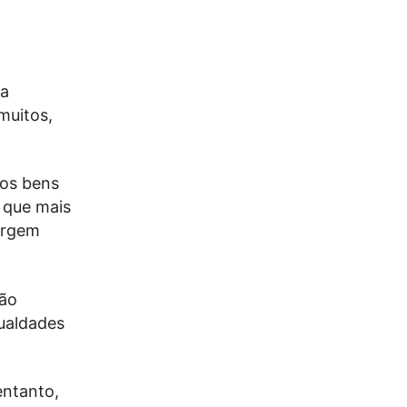
oa
muitos,
dos bens
s que mais
argem
não
ualdades
entanto,