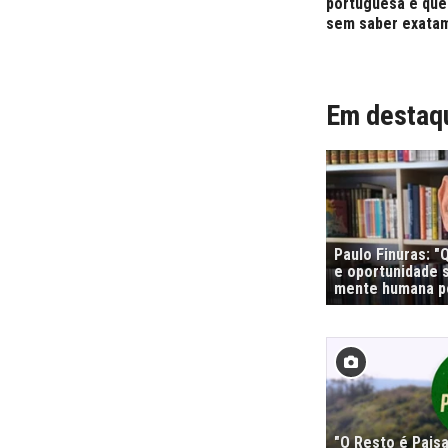
portuguesa é que 
sem saber exatam
Em destaq
Paulo Finuras: 
e oportunidade s
mente humana po
"O Resto é Pais