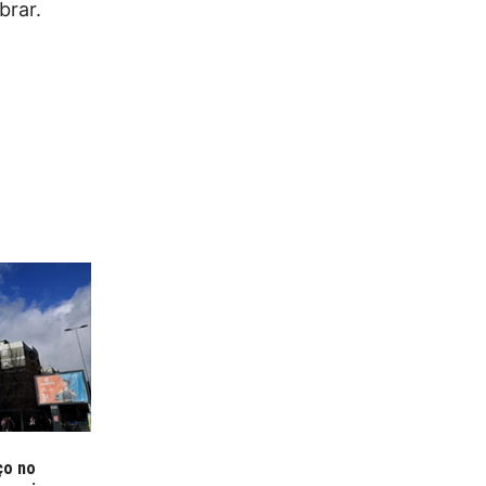
brar.
ço no