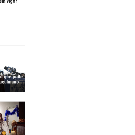
 em vigor
co que pode
muçulmano