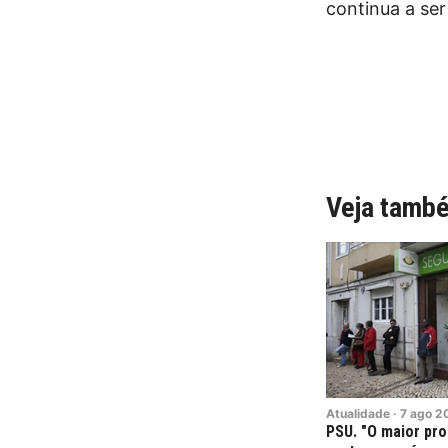
continua a ser
Veja tamb
Atualidade
·
7
ago
2
PSU. "O maior pr