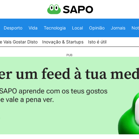
Desporto
Vida
Tecnologia
Local
Opinião
Jornais
Not
 Vais Gostar Disto
Inovação & Startups
Isto é útil