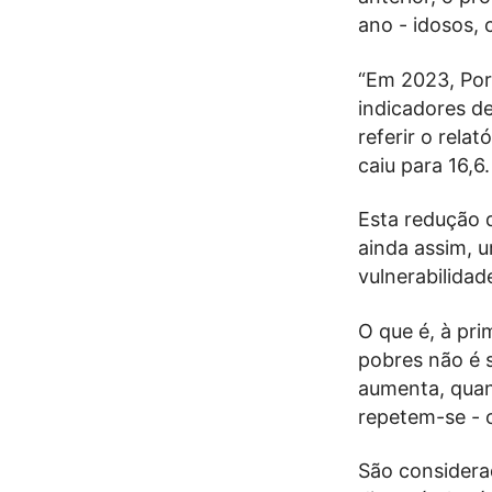
ano - idosos,
“Em 2023, Por
indicadores d
referir o rela
caiu para 16,6.
Esta redução d
ainda assim, u
vulnerabilida
O que é, à pri
pobres não é 
aumenta, qua
repetem-se - 
São considera