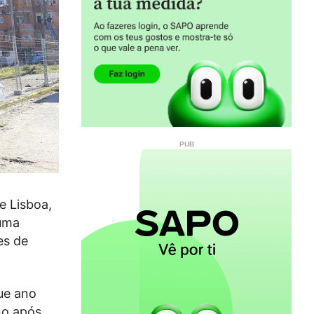
e Lisboa,
 uma
es de
ue ano
no após