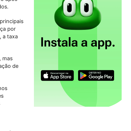
dos.
principais
eça por
, a taxa
, mas
uação de
nos
es
s
o