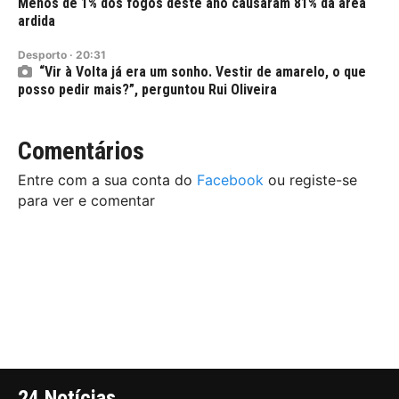
Menos de 1% dos fogos deste ano causaram 81% da área
ardida
Desporto
·
20:31
“Vir à Volta já era um sonho. Vestir de amarelo, o que
posso pedir mais?”, perguntou Rui Oliveira
Comentários
Entre com a sua conta do
Facebook
ou registe-se
para ver e comentar
24 Notícias