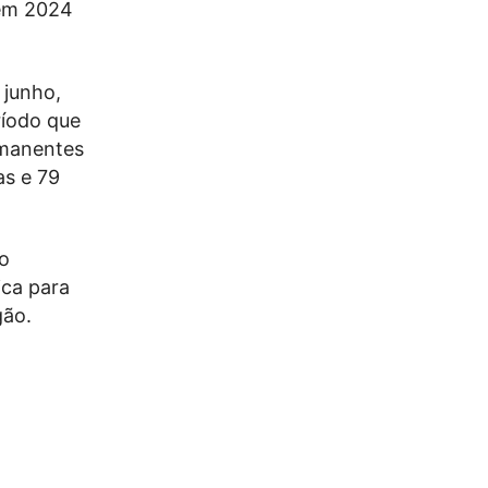
 em 2024
 junho,
ríodo que
rmanentes
as e 79
no
ica para
gão.