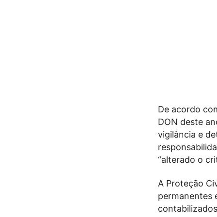
De acordo com
DON deste ano
vigilância e d
responsabilid
“alterado o cr
A Proteção Ci
permanentes e
contabilizados