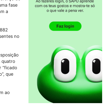
numa fase
am a
.882
esentes no
isposição
s quatro
r “ficado
o”, que
em ao