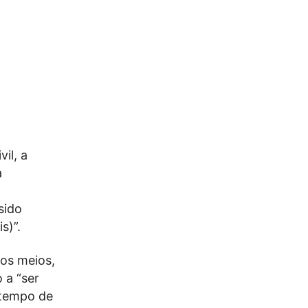
il, a
à
sido
s)”.
 os meios,
 a “ser
 tempo de