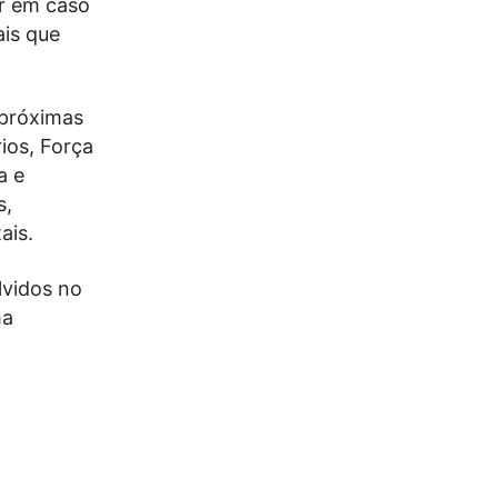
r em caso
ais que
 próximas
ios, Força
a e
s,
ais.
lvidos no
ma