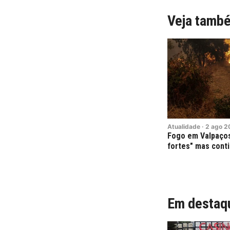
Veja tamb
Atualidade
·
2
ago
2
Fogo em Valpaço
fortes" mas cont
Em destaq