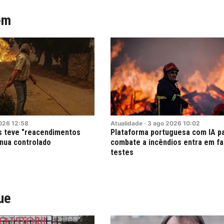
ém
026
12:58
Atualidade
·
3
ago
2026
10:02
s teve "reacendimentos
Plataforma portuguesa com IA pa
inua controlado
combate a incêndios entra em f
testes
ue