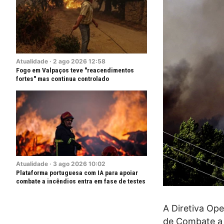
Atualidade
·
2
ago
2026
12:58
Fogo em Valpaços teve "reacendimentos
fortes" mas continua controlado
Atualidade
·
3
ago
2026
10:02
Plataforma portuguesa com IA para apoiar
combate a incêndios entra em fase de testes
A Diretiva Ope
de Combate a 