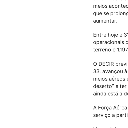
meios acontec
que se prolong
aumentar.
Entre hoje e 
operacionais 
terreno e 1.19
O DECIR previ
33, avançou à 
meios aéreos e
deserto” e te
ainda está a d
A Força Aérea
serviço a part