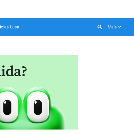
ícias Lusa
Mais