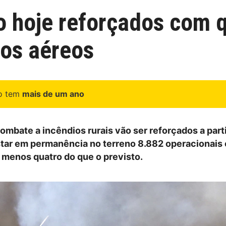
 hoje reforçados com 
ios aéreos
go tem
mais de um ano
mbate a incêndios rurais vão ser reforçados a parti
tar em permanência no terreno 8.882 operacionais 
 menos quatro do que o previsto.