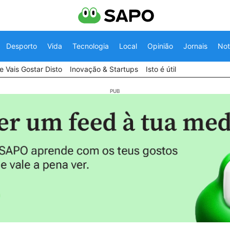
Desporto
Vida
Tecnologia
Local
Opinião
Jornais
Not
 Vais Gostar Disto
Inovação & Startups
Isto é útil