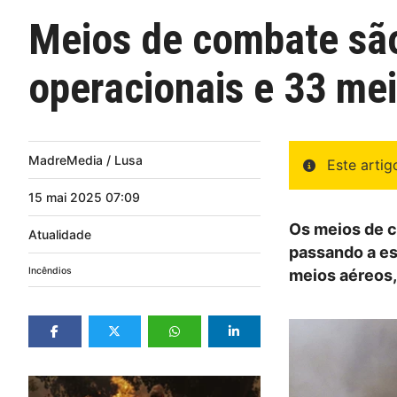
Meios de combate são
operacionais e 33 me
MadreMedia / Lusa
Este arti
15
mai
2025
07:09
Os meios de co
Atualidade
passando a es
Incêndios
meios aéreos,