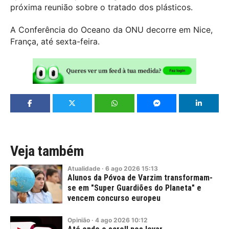
próxima reunião sobre o tratado dos plásticos.
A Conferência do Oceano da ONU decorre em Nice,
França, até sexta-feira.
Veja também
Atualidade
·
6
ago
2026
15:13
Alunos da Póvoa de Varzim transformam-
se em "Super Guardiões do Planeta" e
vencem concurso europeu
Opinião
·
4
ago
2026
10:12