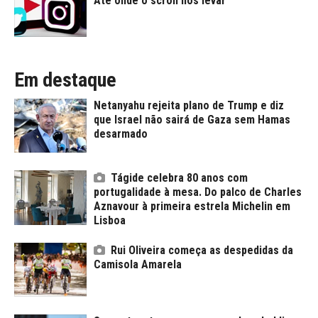
Até onde o scroll nos levar
Em destaque
Netanyahu rejeita plano de Trump e diz
que Israel não sairá de Gaza sem Hamas
desarmado
Tágide celebra 80 anos com
portugalidade à mesa. Do palco de Charles
Aznavour à primeira estrela Michelin em
Lisboa
Rui Oliveira começa as despedidas da
Camisola Amarela