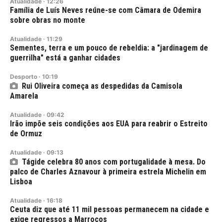
Atualidade
·
12:26
Família de Luís Neves reúne-se com Câmara de Odemira
sobre obras no monte
Atualidade
·
11:29
Sementes, terra e um pouco de rebeldia: a "jardinagem de
guerrilha" está a ganhar cidades
Desporto
·
10:19
Rui Oliveira começa as despedidas da Camisola
Amarela
Atualidade
·
09:42
Irão impõe seis condições aos EUA para reabrir o Estreito
de Ormuz
Atualidade
·
09:13
Tágide celebra 80 anos com portugalidade à mesa. Do
palco de Charles Aznavour à primeira estrela Michelin em
Lisboa
Atualidade
·
16:18
Ceuta diz que até 11 mil pessoas permanecem na cidade e
exige regressos a Marrocos