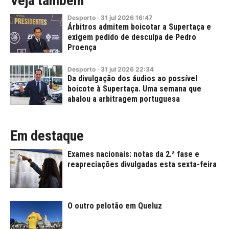
Veja também
Desporto
·
31
jul
2026
16:47
Árbitros admitem boicotar a Supertaça e
exigem pedido de desculpa de Pedro
Proença
Desporto
·
31
jul
2026
22:34
Da divulgação dos áudios ao possível
boicote à Supertaça. Uma semana que
abalou a arbitragem portuguesa
Em destaque
Exames nacionais: notas da 2.ª fase e
reapreciações divulgadas esta sexta-feira
O outro pelotão em Queluz